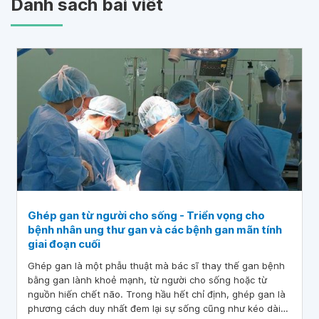
Danh sách bài viết
Ghép gan từ người cho sống - Triển vọng cho
bệnh nhân ung thư gan và các bệnh gan mãn tính
giai đoạn cuối
Ghép gan là một phẫu thuật mà bác sĩ thay thế gan bệnh
bằng gan lành khoẻ mạnh, từ người cho sống hoặc từ
nguồn hiến chết não. Trong hầu hết chỉ định, ghép gan là
phương cách duy nhất đem lại sự sống cũng như kéo dài