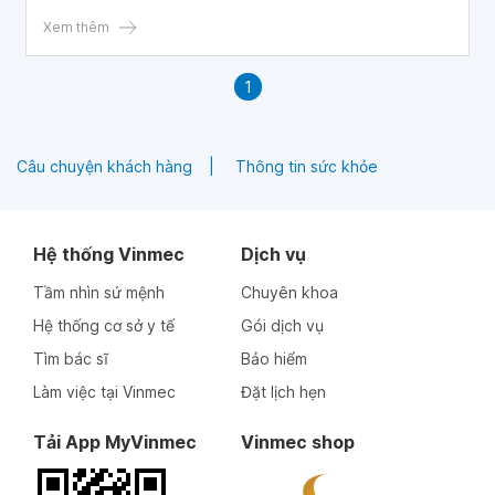
thời gian sống thêm hiệu quả nhất cho bệnh nhân mắc các
bệnh gan.
Xem thêm
1
Câu chuyện khách hàng
Thông tin sức khỏe
Hệ thống Vinmec
Dịch vụ
Tầm nhìn sứ mệnh
Chuyên khoa
Hệ thống cơ sở y tế
Gói dịch vụ
Tìm bác sĩ
Bảo hiểm
Làm việc tại Vinmec
Đặt lịch hẹn
Tải App MyVinmec
Vinmec shop