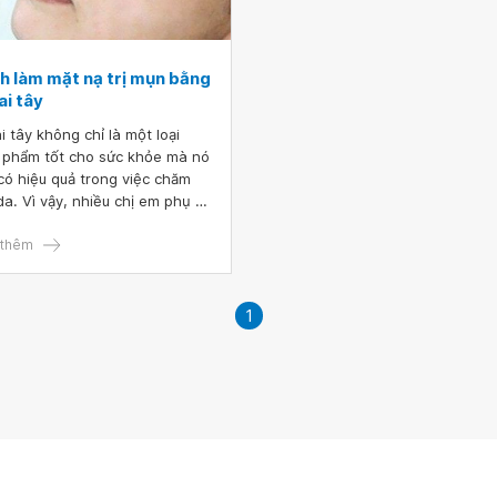
h làm mặt nạ trị mụn bằng
ai tây
i tây không chỉ là một loại
 phẩm tốt cho sức khỏe mà nó
có hiệu quả trong việc chăm
da. Vì vậy, nhiều chị em phụ nữ
ử dụng khoai tây làm mặt nạ
g da, trị mụn giúp da mịn
thêm
, trắng sáng và tươi trẻ hơn.
đang tìm kiếm những cách làm
nạ trị mụn bằng khoai tây thì
1
em có thể tham khảo bài viết