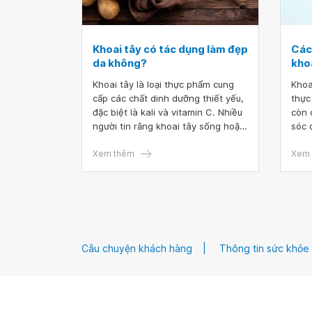
Khoai tây có tác dụng làm đẹp
Các
da không?
kho
Khoai tây là loại thực phẩm cung
Khoa
cấp các chất dinh dưỡng thiết yếu,
thực
đặc biệt là kali và vitamin C. Nhiều
còn 
người tin rằng khoai tây sống hoặc
sóc 
nước ép khoai tây còn có thể giúp
đã s
điều trị nhiều loại bệnh về da, từ
Xem thêm
dưỡn
Xem 
tăng sắc tố da đến mụn trứng cá.
màng
Tuy nhiên, quan niệm này chưa
Nếu 
được chứng minh trong bất kỳ cơ
mặt 
sở lâm sàng nào. Vậy mặt nạ khoai
chị 
tây có thực sự mang lại lợi ích cho
sau.
da hay không?
Câu chuyện khách hàng
Thông tin sức khỏe