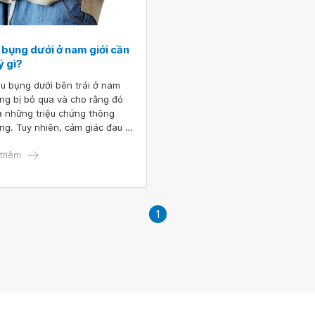
 bụng dưới ở nam giới cần
ý gì?
au bụng dưới bên trái ở nam
ng bị bỏ qua và cho rằng đó
là những triệu chứng thông
ng. Tuy nhiên, cảm giác đau ở
 bụng dưới có thể là dấu hiệu
một tình trạng bệnh lý nguy
thêm
 cần được chú ý và điều trị
1