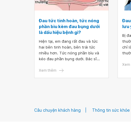
Đau tức tinh hoàn, tức nóng
Đau
phần bìu kèm đau bụng dưới
lưu 
là dấu hiệu bệnh gì?
Bị đ
Hiện tại, em đang rất đau và tức
thườ
hai bên tinh hoàn, bên trái tức
chỉ 
nhiều hơn. Tức nóng phần bìu và
thườ
kéo đau phần bụng dưới. Bác sĩ
vùng
cho em hỏi đau tức tinh hoàn, tức
của 
Xem 
nóng phần bìu kèm đau bụng dưới
Xem thêm
hiểm
là dấu hiệu bệnh gì? Em cảm ơn bác
sớm.
sĩ.
Câu chuyện khách hàng
Thông tin sức khỏe