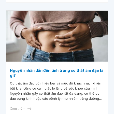
Nguyên nhân dẫn đến tình trạng co thắt âm đạo là
gì?
Co thắt âm đạo có nhiều loại và mức độ khác nhau, khiến
bất kì ai cũng có cảm giác lo lắng về sức khỏe của mình.
Nguyên nhân gây co thắt âm đạo rất đa dạng, có thể do
đau bụng kinh hoặc các bệnh lý như nhiễm trùng đường
tiết niệu, viêm cổ tử cung, lạc nội mạc tử cung,...Hãy cùng
bài viết tìm hiểu chi tiết về nguyên nhân gây ra tình trạng
Xem thêm
này.