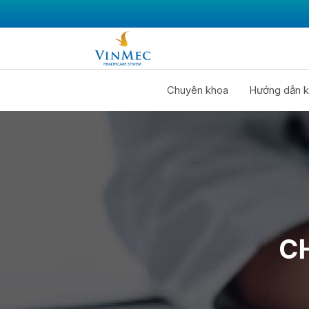
Chuyên khoa
Hướng dẫn k
C