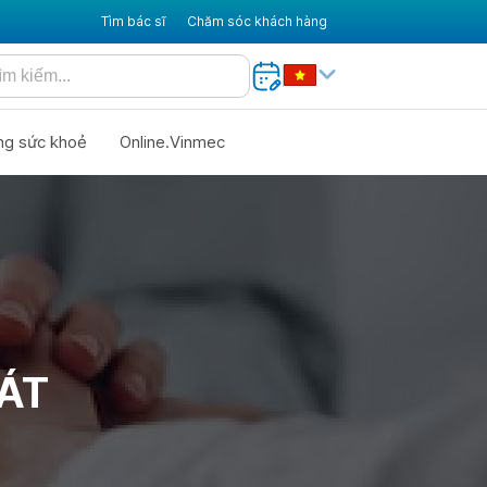
Tìm bác sĩ
Chăm sóc khách hàng
ng sức khoẻ
Online.Vinmec
ÁT