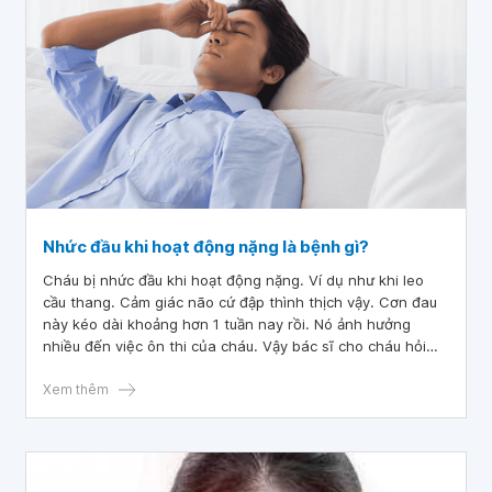
Nhức đầu khi hoạt động nặng là bệnh gì?
Cháu bị nhức đầu khi hoạt động nặng. Ví dụ như khi leo
cầu thang. Cảm giác não cứ đập thình thịch vậy. Cơn đau
này kéo dài khoảng hơn 1 tuần nay rồi. Nó ảnh hưởng
nhiều đến việc ôn thi của cháu. Vậy bác sĩ cho cháu hỏi
nhức đầu khi hoạt động nặng là bệnh gì? Cháu cảm ơn bác
sĩ.
Xem thêm