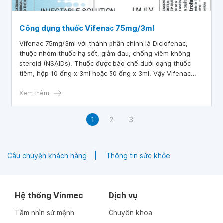
Công dụng thuốc Vifenac 75mg/3ml
Vifenac 75mg/3ml với thành phần chính là Diclofenac,
thuộc nhóm thuốc hạ sốt, giảm đau, chống viêm không
steroid (NSAIDs). Thuốc được bào chế dưới dạng thuốc
tiêm, hộp 10 ống x 3ml hoặc 50 ống x 3ml. Vậy Vifenac
75mg/3ml là thuốc gì, dùng trong trường hợp nào, cách sử
dụng và liều dùng bao nhiêu? Bài viết sau sẽ cung cấp các
Xem thêm
thông tin về thuốc Vifenac đến bạn đọc.
1
2
3
Câu chuyện khách hàng
Thông tin sức khỏe
Hệ thống Vinmec
Dịch vụ
Tầm nhìn sứ mệnh
Chuyên khoa