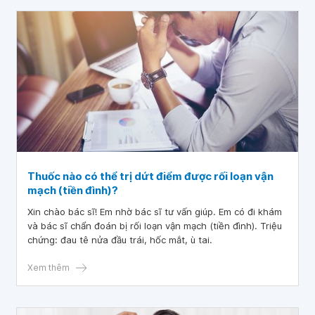
Thuốc nào có thể trị dứt điểm được rối loạn vận
mạch (tiền đình)?
Xin chào bác sĩ! Em nhờ bác sĩ tư vấn giúp. Em có đi khám
và bác sĩ chẩn đoán bị rối loạn vận mạch (tiền đình). Triệu
chứng: đau tê nửa đầu trái, hốc mắt, ù tai.
Xem thêm