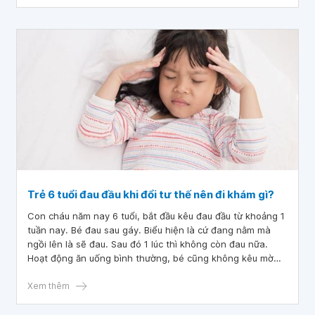
Trẻ 6 tuổi đau đầu khi đổi tư thế nên đi khám gì?
Con cháu năm nay 6 tuổi, bắt đầu kêu đau đầu từ khoảng 1
tuần nay. Bé đau sau gáy. Biểu hiện là cứ đang nằm mà
ngồi lên là sẽ đau. Sau đó 1 lúc thì không còn đau nữa.
Hoạt động ăn uống bình thường, bé cũng không kêu mờ
mắt. Cháu đã cho bé đi chụp cộng hưởng từ và kết luận
không có vấn đề gì. Nhưng thỉnh thoảng cứ đang nằm mà
Xem thêm
ngồi lên cháu vẫn kêu đau. Vậy bác sĩ cho cháu hỏi trẻ 6
tuổi đau đầu khi đổi tư thế nên đi khám gì? Cháu cảm ơn.