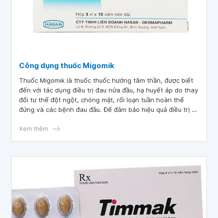
Công dụng thuốc Migomik
Thuốc Migomik là thuốc thuốc hướng tâm thần, được biết
đến với tác dụng điều trị đau nửa đầu, hạ huyết áp do thay
đổi tư thế đột ngột, chóng mặt, rối loạn tuần hoàn thể
đứng và các bệnh đau đầu. Để đảm bảo hiệu quả điều trị và
tránh được các tác dụng phụ không mong muốn, người
bệnh cần dùng thuốc theo đúng chỉ dẫn của bác sĩ và
Xem thêm
dược sĩ tư vấn.