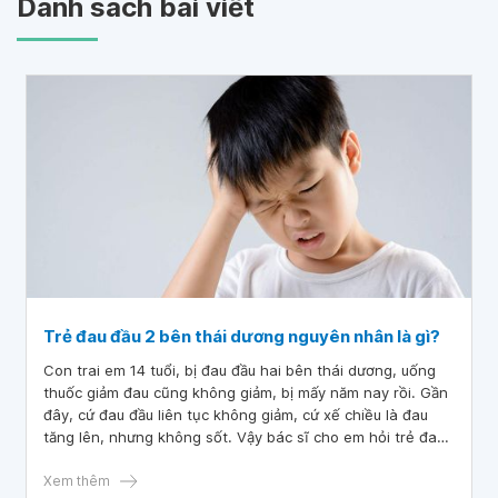
Danh sách bài viết
Trẻ đau đầu 2 bên thái dương nguyên nhân là gì?
Con trai em 14 tuổi, bị đau đầu hai bên thái dương, uống
thuốc giảm đau cũng không giảm, bị mấy năm nay rồi. Gần
đây, cứ đau đầu liên tục không giảm, cứ xế chiều là đau
tăng lên, nhưng không sốt. Vậy bác sĩ cho em hỏi trẻ đau
đầu 2 bên thái dương nguyên nhân là gì? Em cảm ơn bác
sĩ.
Xem thêm