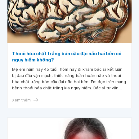
Thoái hóa chất trắng bán cầu đại não hai bên có
nguy hiểm không?
Mẹ em năm nay 45 tuổi, hôm nay đi khám bác sĩ kết luận
bị đau đầu vận mạch, thiểu năng tuần hoàn não và thoái
hóa chất trắng bán cầu đại não hai bên. Em đọc trên mạng
bệnh thoái hóa chất trắng kia nguy hiểm. Bác sĩ tư vấn
dùm em xem đau đầu vận mạch, thiểu năng tuần hoàn não
và thoái hóa chất trắng bán cầu đại não hai bên có nguy
Xem thêm
hiểm không? Em cảm ơn bác sĩ ạ.