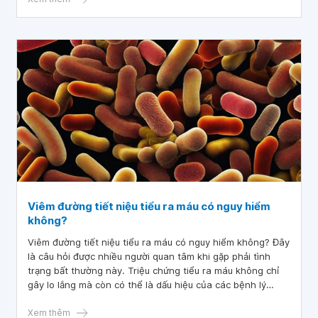
cho người bị viêm đường tiết niệu.
Viêm đường tiết niệu tiểu ra máu có nguy hiểm
không?
Viêm đường tiết niệu tiểu ra máu có nguy hiểm không? Đây
là câu hỏi được nhiều người quan tâm khi gặp phải tình
trạng bất thường này. Triệu chứng tiểu ra máu không chỉ
gây lo lắng mà còn có thể là dấu hiệu của các bệnh lý
nghiêm trọng như nhiễm trùng, sỏi thận hay thậm chí ung
thư. Việc hiểu rõ nguyên nhân và điều trị kịp thời là rất
Xem thêm