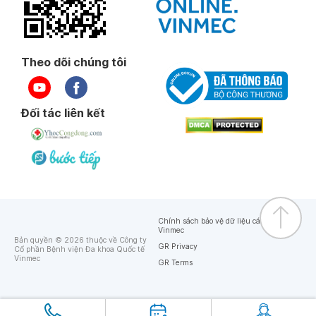
Theo dõi chúng tôi
Đối tác liên kết
Chính sách bảo vệ dữ liệu cá nhân của
Vinmec
Bản quyền © 2026 thuộc về Công ty
GR Privacy
Cổ phần Bệnh viện Đa khoa Quốc tế
Vinmec
GR Terms