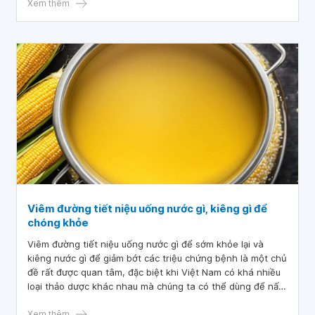
sẻ về dấu hiệu nhận biết viêm đường tiết niệu khi mang
Xem thêm
thai để có phương pháp điều trị kịp thời.
Viêm đường tiết niệu uống nước gì, kiêng gì để
chóng khỏe
Viêm đường tiết niệu uống nước gì để sớm khỏe lại và
kiêng nước gì để giảm bớt các triệu chứng bệnh là một chủ
đề rất được quan tâm, đặc biệt khi Việt Nam có khá nhiều
loại thảo dược khác nhau mà chúng ta có thể dùng để nấu
nước uống, bồi bổ sức khỏe bản thân. Hãy theo dõi bài
viêt dưới đây để biết rõ hơn về những thức uống phù hợp
Xem thêm