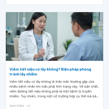
quan trọng để bảo vệ sức khỏe.
Viêm tiết niệu có lây không? Biện pháp phòng
tránh lây nhiễm
Viêm tiết niệu có lây không là thắc mắc thường gặp của
nhiều bệnh nhân khi mắc phải tình trạng này. Về bản chất,
viêm đường tiết niệu không phải là một bệnh lý truyền
nhiễm. Tuy nhiên, trong một số trường hợp cụ thể mà bài
viết sẽ đề cập chi tiết dưới đây thì vi khuẩn gây viêm nhiễm
vẫn có thể lây lan.
Xem thêm