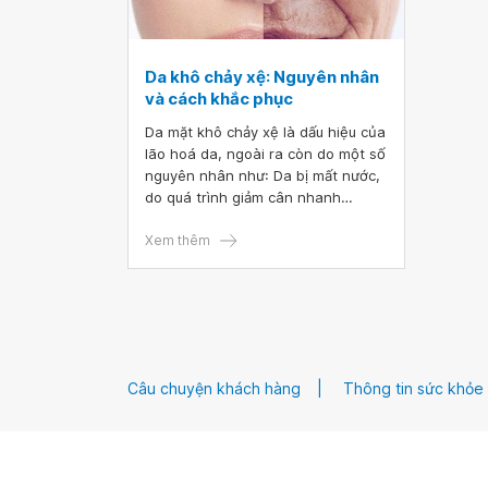
Da khô chảy xệ: Nguyên nhân
và cách khắc phục
Da mặt khô chảy xệ là dấu hiệu của
lão hoá da, ngoài ra còn do một số
nguyên nhân như: Da bị mất nước,
do quá trình giảm cân nhanh
chóng, chăm sóc da sai cách... Để
khắc phục tình trạng da khô và cơ
Xem thêm
mặt bị chảy xệ cần có những biện
pháp chăm sóc da cụ thể .
Câu chuyện khách hàng
Thông tin sức khỏe