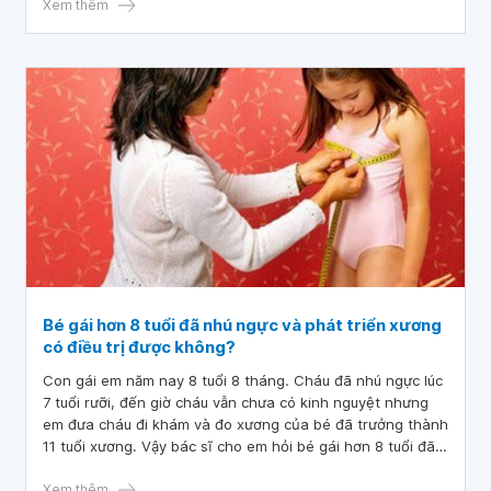
Xem thêm
Bé gái hơn 8 tuổi đã nhú ngực và phát triển xương
có điều trị được không?
Con gái em năm nay 8 tuổi 8 tháng. Cháu đã nhú ngực lúc
7 tuổi rưỡi, đến giờ cháu vẫn chưa có kinh nguyệt nhưng
em đưa cháu đi khám và đo xương của bé đã trưởng thành
11 tuổi xương. Vậy bác sĩ cho em hỏi bé gái hơn 8 tuổi đã
nhú ngực và phát triển xương có điều trị được không?
Mong bác sĩ tư vấn, em cảm ơn bác sĩ.
Xem thêm