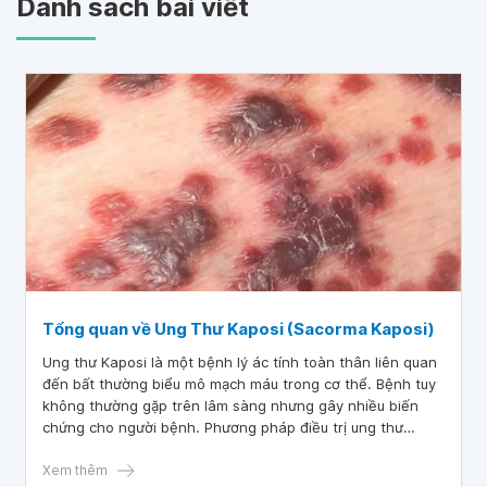
Danh sách bài viết
Tổng quan về Ung Thư Kaposi (Sacorma Kaposi)
Ung thư Kaposi là một bệnh lý ác tính toàn thân liên quan
đến bất thường biểu mô mạch máu trong cơ thể. Bệnh tuy
không thường gặp trên lâm sàng nhưng gây nhiều biến
chứng cho người bệnh. Phương pháp điều trị ung thư
Kaposi chủ yếu phối hợp giữa phẫu thuật, hóa trị, xạ trị và
việc theo dõi sát bệnh nhân.
Xem thêm