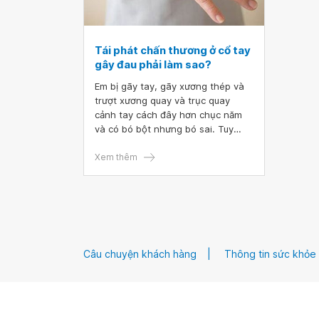
Tái phát chấn thương ở cổ tay
gây đau phải làm sao?
Em bị gãy tay, gãy xương thép và
trượt xương quay và trục quay
cảnh tay cách đây hơn chục năm
và có bó bột nhưng bó sai. Tuy
nhiên, em vẫn đi làm bình thường
được và giờ nó tái phát đau ở đầu
Xem thêm
xương quay và trục quay. Lúc đầu
đau, em có đi khám nhưng bác sĩ
chỉ cho thuốc giảm đau. Vậy bác sĩ
cho em hỏi tái phát chấn thương ở
cổ tay gây đau phải làm sao
Câu chuyện khách hàng
Thông tin sức khỏe