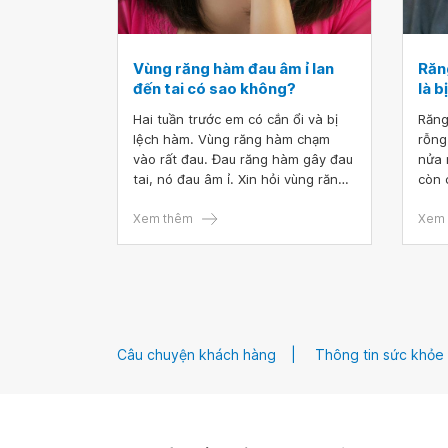
Vùng răng hàm đau âm ỉ lan
Răn
đến tai có sao không?
là b
Hai tuần trước em có cắn ổi và bị
Răng
lệch hàm. Vùng răng hàm chạm
rỗng
vào rất đau. Đau răng hàm gây đau
nửa 
tai, nó đau âm ỉ. Xin hỏi vùng răng
còn 
hàm đau âm ỉ lan đến tai có sao
rỗng
không? Em cảm ơn.
Xem thêm
Rất 
Xem 
xin 
Câu chuyện khách hàng
Thông tin sức khỏe