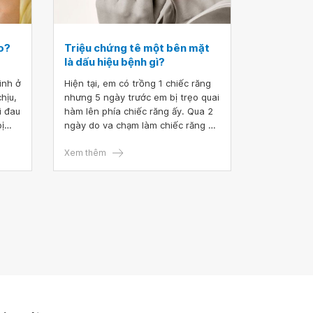
ao?
Triệu chứng tê một bên mặt
là dấu hiệu bệnh gì?
inh ở
Hiện tại, em có trồng 1 chiếc răng
hịu,
nhưng 5 ngày trước em bị trẹo quai
ì đau
hàm lên phía chiếc răng ấy. Qua 2
ị
ngày do va chạm làm chiếc răng ấy
bị đau và em nhai không được. Đến
m xin
ngày hôm nay, em lại có dấu hiệu
Xem thêm
tê 1 bên mặt, em có ngậm nước
muối được 3 ngày rồi. Do không có
thời gian rảnh nên chưa đi khám
được. Bác sĩ cho em hỏi là triệu
chứng tê một bên mặt là dấu hiệu
bệnh gì ạ?