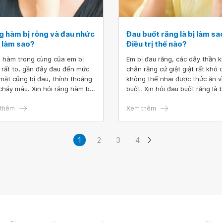
g hàm bị rỗng và đau nhức
Đau buốt răng là bị làm s
ị làm sao?
Điều trị thế nào?
 hàm trong cùng của em bị
Em bị đau răng, các dây thần k
 rất to, gần đây đau đến mức
chân răng cứ giật giật rất khó c
mặt cũng bị đau, thỉnh thoảng
không thể nhai được thức ăn v
chảy máu. Xin hỏi răng hàm bị
buốt. Xin hỏi đau buốt răng là b
 và đau nhức là bị làm sao?
làm sao? Điều trị thế nào? Rất
mong bác sĩ tư vấn giúp em. Em
thêm
mong bác sĩ tư vấn giúp em. E
Xem thêm
cảm ơn.
cảm ơn.
1
2
3
4