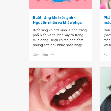
Buốt răng khi trời lạnh -
Phải
Nguyên nhân và khắc phục
máu
Buốt răng khi trời lạnh là tình trạng
Con 
phổ biến và thường xảy ra trong
(hàm
mùa đông. Triệu chứng bao gồm
răng
những cơn đau nhức hoặc nhạy
khi 
cảm trong miệng, đặc biệt là khi ăn
Vậy 
uống hoặc tiếp xúc với nước lạnh.
Xem thêm
khi 
Xem 
Tình trạng này có thể gây ra nhiều
Có b
phiền toái và ảnh hưởng đến chất
lượng cuộc sống. Tuy nhiên, có
nhiều cách để khắc phục và phòng
ngừa tình trạng này như sử dụng
băng vải hoặc kem đánh răng làm
ấm, hạn chế tiếp xúc với nước lạnh
và điều chỉnh chế độ ăn uống.