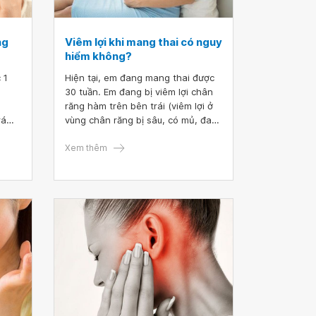
ng
Viêm lợi khi mang thai có nguy
hiểm không?
 1
Hiện tại, em đang mang thai được
30 tuần. Em đang bị viêm lợi chân
răng hàm trên bên trái (viêm lợi ở
rám
vùng chân răng bị sâu, có mủ, đau
 sinh
rát nhiều, sưng tấy cả mặt bên trái,
ợc
và vùng hàm mặt, cổ bên trái). Do
Xem thêm
đang trong thời gian giãn cách
dịch covid nên em không thể ra
đường. Bác sĩ cho em hỏi, viêm lợi
khi mang thai có nguy hiểm không