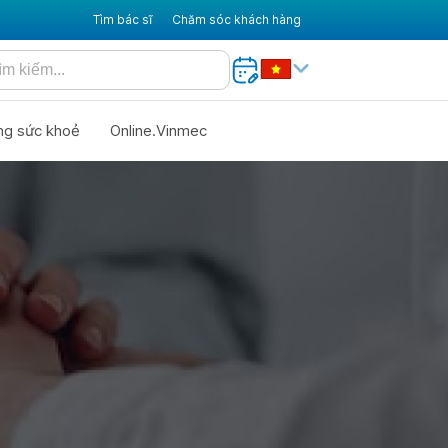
Tìm bác sĩ
Chăm sóc khách hàng
ng sức khoẻ
Online.Vinmec