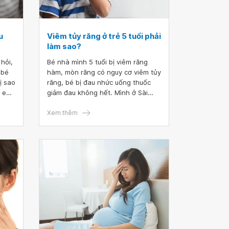
u
Viêm tủy răng ở trẻ 5 tuổi phải
làm sao?
hỏi,
Bé nhà mình 5 tuổi bị viêm răng
 bé
hàm, mòn răng có nguy cơ viêm tủy
ị sao
răng, bé bị đau nhức uống thuốc
p em.
giảm đau không hết. Mình ở Sài
Gòn bây giờ không đi khám được vì
không có phòng khám nào hoạt
Xem thêm
động. Trước đây, bé đã từng lấy
tủy răng cửa vì cũng bị viêm tủy
răng sưng mủ. Bây giờ răng hàm
cũng có nguy cơ bị như vậy. Bác sĩ
cho mình hỏi, viêm tủy răng ở trẻ 5
tuổi phải làm sao