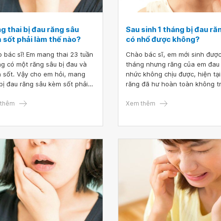
g thai bị đau răng sâu
Sau sinh 1 tháng bị đau ră
 sốt phải làm thế nào?
có nhổ được không?
 bác sĩ! Em mang thai 23 tuần
Chào bác sĩ, em mới sinh được
g có một răng sâu bị đau và
tháng nhưng răng của em đau
 sốt. Vậy cho em hỏi, mang
nhức không chịu được, hiện tại
 bị đau răng sâu kèm sốt phải
răng đã hư hoàn toàn không t
thế nào? Mong bác sĩ vấn giúp
lại được. Bác sĩ cho em hỏi sau
m xin cảm ơn!
thêm
1 tháng bị đau răng có nhổ đư
Xem thêm
không? Cảm ơn bác sĩ!