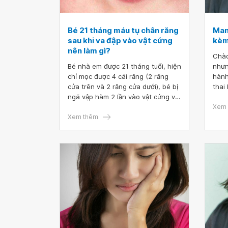
Bé 21 tháng máu tụ chân răng
Man
sau khi va đập vào vật cứng
kèm
nên làm gì?
Chào
Bé nhà em được 21 tháng tuổi, hiện
nhưn
chỉ mọc được 4 cái răng (2 răng
hành
cửa trên và 2 răng cửa dưới), bé bị
thai
ngã vập hàm 2 lần vào vật cứng và
làm 
bị chảy máu, hôm qua em có kiểm
ạ. E
Xem 
tra thì thấy ở chân răng bé có vết
Xem thêm
đen như vết máu tụ. Hàng ngày, bé
vẫn được bổ sung vitamin D, uống
sữa, ti mẹ, ngoài ra có ăn cơm, hoa
quả,... Bác sĩ cho em hỏi bé 21
tháng máu tụ chân răng sau khi va
đập vào vật cứng nên làm gì? Em
cảm ơn ạ.