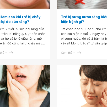
 làm sao khi trẻ bị chảy
Trẻ bị sưng nướu răng biể
 lợi do sún răng?
hiện bệnh gì?
em 2 tuổi, bị sún hai răng cửa
Em chào bác sĩ. Bác sĩ cho em 
 trên) bị nặng ạ. Cụt đến chân
con em hiện 2 tuổi 2 ngày nay
 và hở cả lợi ở giữa răng, mỗi
bị sưng nướu, đỏ cả 2 hàm là b
bé ăn đồ cứng lại bị chảy máu?
vậy ạ? Mong bác sĩ tư vấn giú
bác sĩ cho em hỏi phải làm sao
Cảm ơn bác sĩ ạ!
trẻ bị chảy máu lợi do sún răng?
thêm
Xem thêm
iện pháp gì giúp em với ạ?