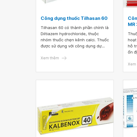
Công dụng thuốc Tilhasan 60
Côn
MR
Tilhasan 60 có thành phần chính là
Diltiazem hydrochloride, thuộc
Thuố
nhóm thuốc chẹn kênh calci. Thuốc
hoạt
được sử dụng với công dụng dự
hỗ t
phòng và điều trị dài hạn đau thắt
ổn đ
ngực (không chỉ định cho các cơn
Xem thêm
dùng
đau thắt ngực cấp), tăng huyết áp
ngườ
Xem 
từ nhẹ tới trung bình. Thuốc được
trị 
bào chế dưới dạng viên nén, mỗi
phụ 
viên chứa 60mg Diltiazem
hydrochloride.