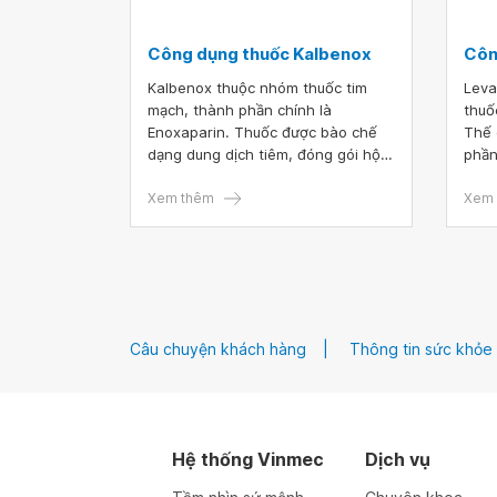
Công dụng thuốc Kalbenox
Côn
Kalbenox thuộc nhóm thuốc tim
Leva
mạch, thành phần chính là
thuố
Enoxaparin. Thuốc được bào chế
Thế 
dạng dung dịch tiêm, đóng gói hộp
phần
lớn x 10 hộp nhỏ x 0.4ml. Để việc
Stat
điều trị bằng thuốc Kalbenox 40mg
Xem thêm
bệnh
Xem 
an toàn và hiệu quả thì người bệnh
nguy
cần tuân thủ mọi chỉ dẫn mà bác sĩ
lipid
đưa ra.
Câu chuyện khách hàng
Thông tin sức khỏe
Hệ thống Vinmec
Dịch vụ