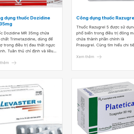
g dụng thuốc Dozidine
Công dụng thuốc Razugre
 35mg
Thuốc Razugrel 5 được sử dụn
c Dozidine MR 35mg chứa
phổ biến trong điều trị đông 
 chất Trimetazidine, dùng để
chứa thành phần chính là
rợ trong điều trị đau thắt ngực
Prasugrel. Cùng tìm hiểu chi ti
ịnh. Tuân thủ chỉ định và liều
hơn về công dụng, cách dùng 
 Dozidine MR 35mg sẽ giúp
những lưu ý khi dùng thuốc
Xem thêm
i bệnh nâng cao hiệu quả điều
thêm
Razugrel 5 qua bài viết dưới đâ
và tránh được những tác dụng
không mong muốn.