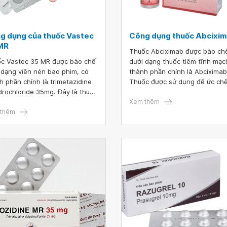
g dụng của thuốc Vastec
Công dụng thuốc Abcixi
MR
Thuốc Abciximab được bào ch
c Vastec 35 MR được bào chế
dưới dạng thuốc tiêm tĩnh mạc
 dạng viên nén bao phim, có
thành phần chính là Abciximab
h phần chính là trimetazidine
Thuốc được sử dụng để ức chế
drochloride 35mg. Đây là thuốc
tập tiểu cầu, chống huyết khối
 sử dụng để điều trị triệu
đảm bảo hiệu quả điều trị và t
Xem thêm
g đau thắt ngực ổn định.
thêm
những tác dụng phụ không m
muốn, người dùng cần tuân th
theo đúng chỉ dẫn của bác sĩ.