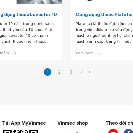
g dụng thuốc Levaster 10
Công dụng thuốc Platetic
ster 10 nằm trong danh sách
Platetica là thuốc đạt hiệu quả
c thiết yếu của Tổ chức Y tế
trong việc điều trị xơ vữa động
giới. Levaster 10 có thành
mạch ở người bệnh bị hội chứ
 chính thuộc nhóm thuốc
mạch vành cấp. Cùng tìm hiểu 
in, được sử dụng để ngăn ngừa
tiết về công dụng thuốc Platet
 tim mạch ở những người có
thêm
thông qua bài viết dưới đây.
Xem thêm
 cơ cao và điều trị nồng độ
 bất thường.
1
2
3
4
Tải App MyVinmec
Vinmec shop
Theo dõi ch