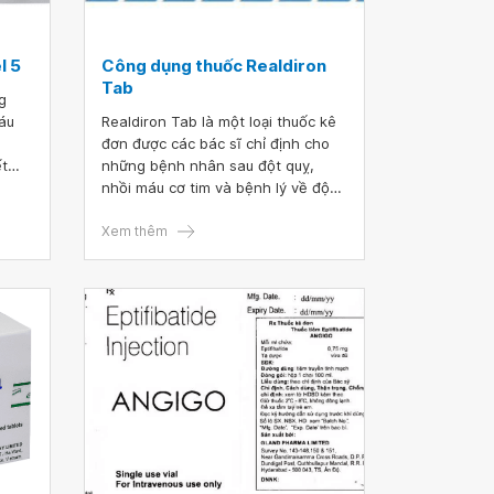
l 5
Công dụng thuốc Realdiron
Tab
g
máu
Realdiron Tab là một loại thuốc kê
đơn được các bác sĩ chỉ định cho
ết
những bệnh nhân sau đột quỵ,
và
nhồi máu cơ tim và bệnh lý về động
mạch ngoại biên. Để sử dụng thuốc
y.
Realdiron Tab an toàn và hiệu quả,
Xem thêm
người dùng cần tuân theo chỉ dẫn
của bác sĩ, tham khảo thêm nội
dung thông tin trong bài viết sau
đây.