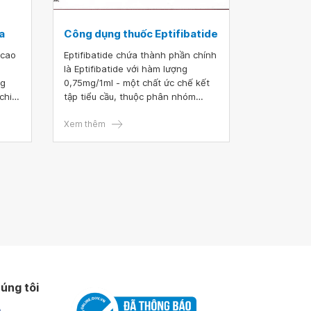
a
Công dụng thuốc Eptifibatide
 cao
Eptifibatide chứa thành phần chính
là Eptifibatide với hàm lượng
ng
0,75mg/1ml - một chất ức chế kết
chi
tập tiểu cầu, thuộc phân nhóm
ica
giống RGD (Arginine Glycine -
Aspartate). Thuốc được sử dụng
Xem thêm
để điều trị cho bệnh nhân mắc hội
chứng bệnh mạch vành cấp tính
hoặc thực hiện thủ thuật can thiệp
mạch vành qua da (PCI).
úng tôi