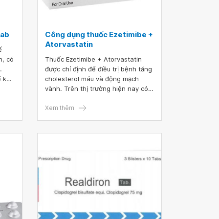
mab
Công dụng thuốc Ezetimibe +
Atorvastatin
ế
h, có
Thuốc Ezetimibe + Atorvastatin
.
được chỉ định để điều trị bệnh tăng
 kết
cholesterol máu và động mạch
. Để
vành. Trên thị trường hiện nay có
ránh
rất nhiều thông tin về sản phẩm
ong
thuốc Ezetimibe và Atorvastatin tuy
Xem thêm
ủ
nhiên còn chưa đầy đủ. Để hiểu rõ
hơn về thuốc Ezetimibe và
atorvastatin, hãy cùng tìm hiểu
trong bài viết dưới đây.