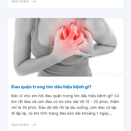
Sau đó em hay bị tức ngực khó thở. Xin bác sĩ cho em lời
Xem thêm
khuyên và phương pháp điều trị. Em xin cảm ơn!
Đau quặn trong tim dấu hiệu bệnh gì?
Bác sĩ cho em hỏi đau quặn trong tim dấu hiệu bệnh gì? Có
khi rất đau và cơn đau có lúc kéo dài tới 15 - 20 phút, thậm
chí là 30 phút. Đau dữ dội rồi lại dịu xuống, cơn đau cứ lặp
đi lặp lại, có khi tình trạng đau kéo dài khoảng 1 ngày.
Không những đau nhói ở tim mà con em còn bị đau và tê
cứng chân khi ngủ.
Xem thêm