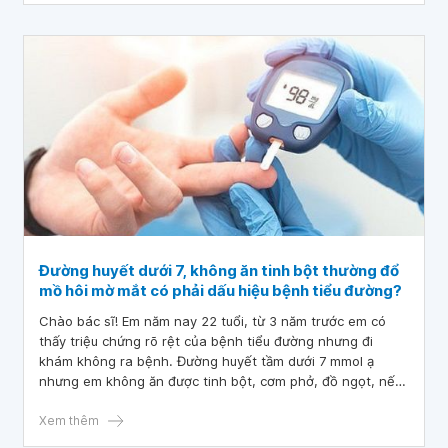
Đường huyết dưới 7, không ăn tinh bột thường đổ
mồ hôi mờ mắt có phải dấu hiệu bệnh tiểu đường?
Chào bác sĩ! Em năm nay 22 tuổi, từ 3 năm trước em có
thấy triệu chứng rõ rệt của bệnh tiểu đường nhưng đi
khám không ra bệnh. Đường huyết tầm dưới 7 mmol ạ
nhưng em không ăn được tinh bột, cơm phở, đồ ngọt, nếu
ăn là bị tê bì chân tay, đau tim khó thở, đau đầu, thở yếu,
mệt mỏi, đổ mồ hôi, mắt rất mờ và đau.
Xem thêm