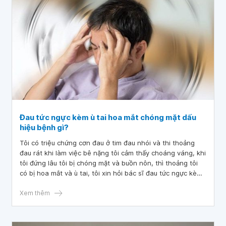
Đau tức ngực kèm ù tai hoa mắt chóng mặt dấu
hiệu bệnh gì?
Tôi có triệu chứng cơn đau ở tim đau nhói và thi thoảng
đau rát khi làm việc bê nặng tôi cảm thấy choáng váng, khi
tôi đứng lâu tôi bị chóng mặt và buồn nôn, thì thoảng tôi
có bị hoa mắt và ù tai, tôi xin hỏi bác sĩ đau tức ngực kèm
ù tai hoa mắt chóng mặt dấu hiệu bệnh gì? Xin cảm ơn bác
sĩ.
Xem thêm