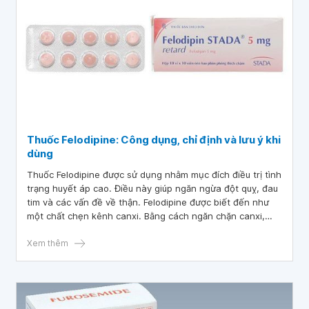
Thuốc Felodipine: Công dụng, chỉ định và lưu ý khi
dùng
Thuốc Felodipine được sử dụng nhằm mục đích điều trị tình
trạng huyết áp cao. Điều này giúp ngăn ngừa đột quỵ, đau
tim và các vấn đề về thận. Felodipine được biết đến như
một chất chẹn kênh canxi. Bằng cách ngăn chặn canxi,
thuốc này làm giãn và mở rộng các mạch máu để máu có
thể lưu thông dễ dàng hơn.
Xem thêm