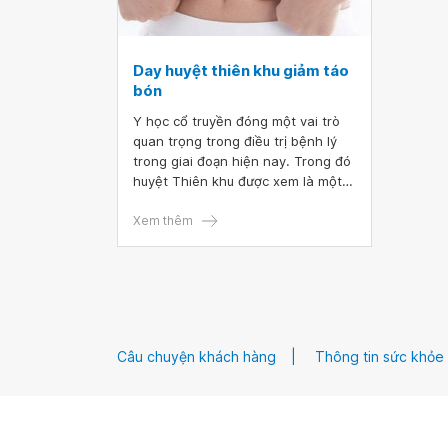
Day huyệt thiên khu giảm táo
bón
Y học cổ truyền đóng một vai trò
quan trọng trong điều trị bệnh lý
trong giai đoạn hiện nay. Trong đó
huyệt Thiên khu được xem là một
huyệt đặc biệt bởi vì tác động lên
huyệt Thiên khu giúp điều trị các
Xem thêm
bệnh lý liên quan đến đường tiêu
hóa. Vị trí tác động của huyệt
Thiên khu là ở Đại tràng và Tỳ vị,
bài viết này đề cập đến tác dụng
của huyệt Thiên khu tại đại tràng
với công dụng chữa táo bón và
Câu chuyện khách hàng
Thông tin sức khỏe
cách day huyệt như thế nào để
hiệu quả trong điều trị.