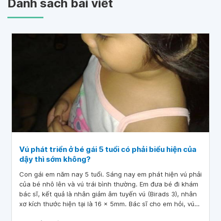
Danh sách bài viết
Vú phát triển ở bé gái 5 tuổi có phải biểu hiện của
dậy thì sớm không?
Con gái em năm nay 5 tuổi. Sáng nay em phát hiện vú phải
của bé nhô lên và vú trái bình thường. Em đưa bé đi khám
bác sĩ, kết quả là nhân giảm âm tuyến vú (Birads 3), nhân
xơ kích thước hiện tại là 16 x 5mm. Bác sĩ cho em hỏi, vú
phát triển ở bé gái 5 tuổi có phải biểu hiện của dậy thì sớm