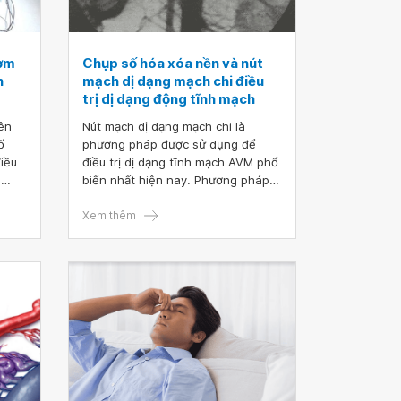
bơm
Chụp số hóa xóa nền và nút
h
mạch dị dạng mạch chi điều
trị dị dạng động tĩnh mạch
ên
Nút mạch dị dạng mạch chi là
ố
phương pháp được sử dụng để
iều
điều trị dị dạng tĩnh mạch AVM phổ
h
biến nhất hiện nay. Phương pháp
 rõ
này có thể giúp tuần hoàn của chi
được phục hồi và cải thiện tình
Xem thêm
an
trạng dinh dưỡng.