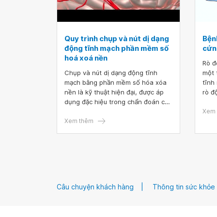
Quy trình chụp và nút dị dạng
Bện
động tĩnh mạch phần mềm số
cứng
hoá xoá nền
Rò đ
Chụp và nút dị dạng động tĩnh
một 
mạch bằng phần mềm số hóa xóa
tĩnh
nền là kỹ thuật hiện đại, được áp
rò đ
dụng đặc hiệu trong chẩn đoán các
khôn
mạch máu dị dạng qua các kỹ thuật
bệnh
Xem 
điều chỉnh ánh sáng kết hợp với
Xem thêm
căn,
biện pháp điều trị can thiệp nút
quá 
mạch dị dạng.
bởi 
trướ
Câu chuyện khách hàng
Thông tin sức khỏe