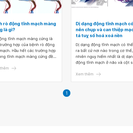
h rò động tĩnh mạch màng
Dị dạng động tĩnh mạch c
 là gì?
nên chụp và can thiệp mạ
tá tuỵ số hoá xoá nền
ộng tĩnh mạch màng cứng là
trường hợp của bệnh rò động
Dị dạng động tĩnh mạch có thể
 mạch. Hầu hết các trường hợp
ra bất cứ nơi nào trong cơ thể,
ộng tĩnh mạch màng cứng đều
nhiên nguy hiểm nhất là dị dạ
g rõ nguyên nhân. Ở những
động tĩnh mạch ở não và cột 
 nhân có nguyên nhân tiền
thêm
Vậy dị dạng động tĩnh mạch c
 hầu hết xảy ra do kết quả của
chụp và can thiệp mạch tá tuỵ
Xem thêm
trình hình thành vi mạch gây ra
hoá xoá nền
huyết khối xoang màng cứng
c đây.
1