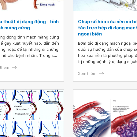
 thuật dị dạng động - tĩnh
Chụp số hóa xóa nền và 
h màng cứng
tắc trực tiếp dị dạng mạc
ngoại biên
ạng động tĩnh mạch màng cứng
hể gây xuất huyết não, dẫn đến
Bơm tắc dị dạng mạch ngoại bi
ong hoặc để lại những di chứng
dưới sự hướng dẫn của chụp s
 nề cho bệnh nhân. Trong số
hóa xóa nền là phương pháp đ
phương pháp điều trị, phẫu
trị những bệnh lý dị dạng mạc
t dị dạng động tĩnh mạch màng
thêm
máu ngoại biên nhằm đánh giá
 là lựa chọn được áp dụng phổ
hơn các thương tổn và bệnh lý
Xem thêm
 hiện nay.
mạch máu trước khi chỉ định c
thiệp mạch.