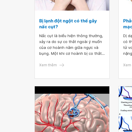
Bị lạnh đột ngột có thể gây
Phẫu
nấc cụt?
mạc
Nấc cụt là biểu hiện thông thường,
Dị d
xảy ra do sự co thắt ngoài ý muốn
có t
của cơ hoành nằm giữa ngực và
tử v
bụng. Một khi cơ hoành bị co thắt,
nặng
lúc đó dây thanh âm sẽ đóng lại rất
các 
nhanh, gây nên những tiếng đặc
Xem thêm
thuậ
Xem 
trưng của nấc cụt.
cứng
biến