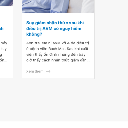
ó
Suy giảm nhận thức sau khi
ch
điều trị AVM có nguy hiểm
không?
 xảy
Anh trai em bị AVM vỡ & đã điều trị
 tuy
ở bệnh viện Bạch Mai. Sau khi xuất
ng
viện thấy ổn định nhưng đến bây
sống.
giờ thấy cách nhận thức giảm dần.
ó nên
Bác sĩ có thể cho em hỏi suy giảm
 số
nhận thức sau khi điều trị AVM có
Xem thêm
nguy hiểm không?