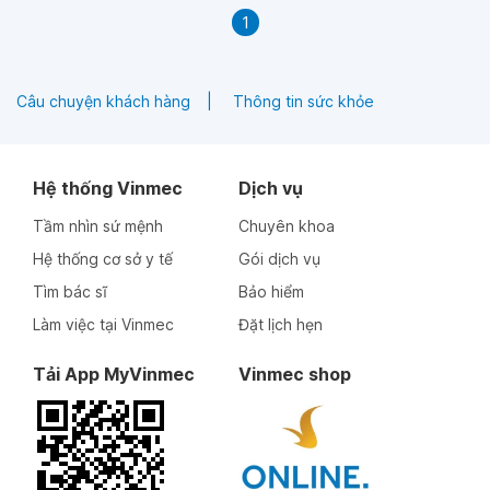
Hiện tại cháu đang ở nước ngoài nên đặt lịch khám ở đây
1
rất khó, mong bác sĩ tư vấn và giải đáp để cháu sớm tìm cơ
hội điều trị. Cháu xin chân thành cảm ơn!
Câu chuyện khách hàng
Thông tin sức khỏe
Hệ thống Vinmec
Dịch vụ
Tầm nhìn sứ mệnh
Chuyên khoa
Hệ thống cơ sở y tế
Gói dịch vụ
Tìm bác sĩ
Bảo hiểm
Làm việc tại Vinmec
Đặt lịch hẹn
Tải App MyVinmec
Vinmec shop