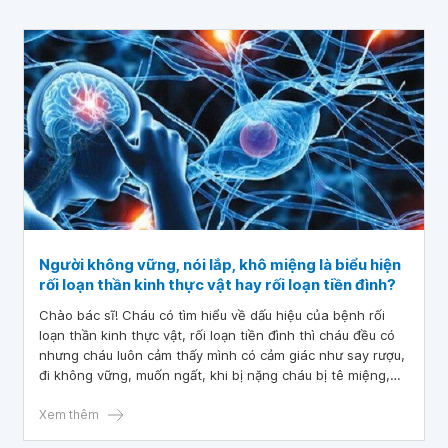
Người không vững, nói lắp, khô miệng là biểu hiện
rối loạn thần kinh thực vật hay rối loạn tiền đình?
Chào bác sĩ! Cháu có tìm hiểu về dấu hiệu của bệnh rối
loạn thần kinh thực vật, rối loạn tiền đình thì cháu đều có
nhưng cháu luôn cảm thấy mình có cảm giác như say rượu,
đi không vững, muốn ngất, khi bị nặng cháu bị tê miệng,
nói lắp, nói ngọng, khô miệng, khát nước. Vậy bác sĩ cho
cháu hỏi: “Người không vững, nói lắp, khô miệng là biểu
Xem thêm
hiện rối loạn thần kinh thực vật hay rối loạn tiền đình?”.