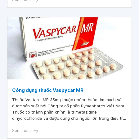
phản ứng
Công dụng thuốc Vaspycar MR
Thuốc Vastarel MR 35mg thuộc nhóm thuốc tim mạch và
được sản xuất bởi Công ty cổ phần Pymepharco Việt Nam.
Thuốc có thành phần chính là trimetazidine
dihydrochloride và được dùng cho người lớn trong điều trị
triệu chứng đau thắt ngực ổn định không được kiểm soát
đầy đủ hoặc không dung nạp với các liệu pháp điều trị đau
Xem thêm
thắt ngực khác.