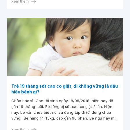
Xem thêm
Trẻ 19 tháng sốt cao co giật, đi không vững là dấu
hiệu bệnh gì?
Chào bác sĩ. Con tôi sinh ngày 18/08/2018, hiện nay đã
gần 19 tháng tuổi. Bé từng bị sốt cao co giật 2 lần. Hiện
nay, bé vẫn chưa biết nói và đang tập đi (đi đứng chưa
vững). Bé nặng 14-15kg, cao gần 90 phân. Bé ngủ hay mở
hé mắt, thỉnh thoảng chân tay mềm nhũn, người mềm
nhũn, cầm chân tay lên thì buông thõng, bế lên không có
Xem thêm