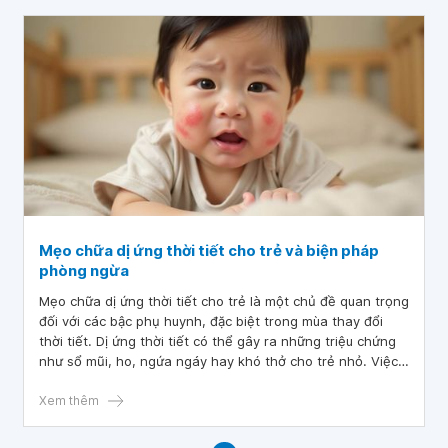
Mẹo chữa dị ứng thời tiết cho trẻ và biện pháp
phòng ngừa
Mẹo chữa dị ứng thời tiết cho trẻ là một chủ đề quan trọng
đối với các bậc phụ huynh, đặc biệt trong mùa thay đổi
thời tiết. Dị ứng thời tiết có thể gây ra những triệu chứng
như sổ mũi, ho, ngứa ngáy hay khó thở cho trẻ nhỏ. Việc
áp dụng các biện pháp điều trị và phòng ngừa phù hợp
không chỉ giúp giảm bớt sự khó chịu mà còn bảo vệ sức
Xem thêm
khỏe lâu dài cho trẻ.