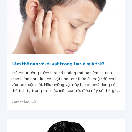
Làm thế nào với dị vật trong tai và mũi trẻ?
Trẻ em thường thích một số những thử nghiệm có tính
mạo hiểm như đưa các vật nhỏ như thức ăn hoặc đồ chơi
vào tai hoặc mũi. Nếu những vật này bị kẹt, chất lỏng có
thể tích tụ trong tai hoặc mũi của trẻ, điều này có thể gây
nhiễm trùng. Một dị vật đưa vào mũi thậm chí có thể bị hít
vào phổi. Dị vật trong tai có thể làm thủng màng nhĩ hoặc
Xem thêm
gây mất thính lực. Dị vật cũng có thể gây hại cho mô cơ
thể và khó lấy ra. Vậy làm thế nào với dị vật trong tai và
mũi trẻ?