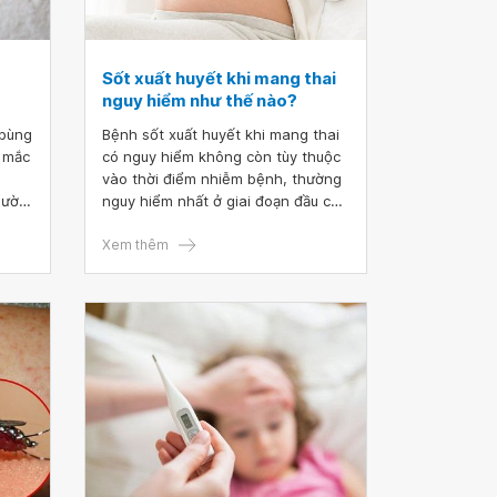
Sốt xuất huyết khi mang thai
nguy hiểm như thế nào?
 bùng
Bệnh sốt xuất huyết khi mang thai
i mắc
có nguy hiểm không còn tùy thuộc
vào thời điểm nhiễm bệnh, thường
gười
nguy hiểm nhất ở giai đoạn đầu của
c hay
thai kỳ hoặc trong các tuần cuối
ịch
trước khi lâm bồn. Một số trường
Xem thêm
hả
hợp thai phụ bị sốt xuất huyết
trong những tuần thai cuối cùng,
ùng
dẫn đến rối loạn đông máu, nguy
 gì,
kịch cho cả mẹ và thai nhi.
ào?