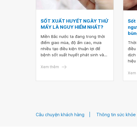
SỐT XUẤT HUYẾT NGÀY THỨ
Sốt 
MẤY LÀ NGUY HIỂM NHẤT?
ngườ
bùn
Miền Bắc nước ta đang trong thời
điểm giao mùa, độ ẩm cao, mưa
Thời
nhiều tạo điều kiện thuận lợi để
điều
bệnh sốt xuất huyết phát sinh và
dịch
lan rộng thành dịch bệnh nguy
hiệu
hiểm. Sốt xuất huyết có thời gian ủ
Xem thêm
ở ng
bệnh và thời kỳ phát bệnh.
phòn
Xem 
ta c
Câu chuyện khách hàng
Thông tin sức khỏe