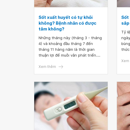
Sốt xuất huyết có tự khỏi
Sốt
không? Bệnh nhân có được
sắp
tắm không?
Tỷ l
Những tháng này (tháng 3 - tháng
ngày
4) và khoảng đầu tháng 7 đến
bùng
tháng 11 hàng năm là thời gian
thức
thuận lợi để muỗi vằn phát triển.
của 
Sốt xuất huyết tuy là một bệnh đã
bệnh
Xem 
xuất hiện từ lâu, đến nay cũng
Xem thêm
đưa r
được kiểm soát theo nhiều cách,
hạn 
tuy nhiên, không phải ai cũng hiểu
tiếc 
rõ về bệnh này. Rất nhiều câu hỏi
về bệnh như sốt xuất huyết có thể
tự khỏi không, sốt xuất huyết có
được tắm không,..Bài viết dưới đây
sẽ giúp bạn trang bị kiến thức về
căn bệnh này