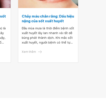
 sốt
Chảy máu chân răng: Dấu hiệu
nặng của sốt xuất huyết
) là
Đầu mùa mưa là thời điểm bệnh sốt
gây
xuất huyết lây lan nhanh và rất dễ
vậy,
bùng phát thành dịch. Khi mắc sốt
ố
xuất huyết, người bệnh có thể tự
 em
điều trị và nghỉ ngơi tại nhà, nhưng
i
nếu có các dấu hiệu như chảy máu
Xem thêm
 xảy
chân răng, nôn ra máu, tiêu phân
đen