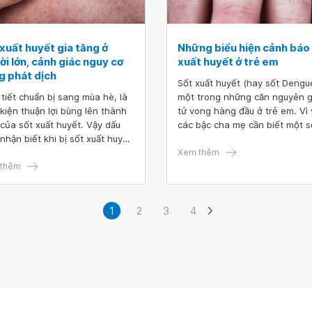
xuất huyết gia tăng ở
Những biểu hiện cảnh báo
i lớn, cảnh giác nguy cơ
xuất huyết ở trẻ em
g phát dịch
Sốt xuất huyết (hay sốt Dengue
 tiết chuẩn bị sang mùa hè, là
một trong những căn nguyên 
 kiện thuận lợi bùng lên thành
tử vong hàng đầu ở trẻ em. Vì 
 của sốt xuất huyết. Vậy dấu
các bậc cha mẹ cần biết một s
 nhận biết khi bị sốt xuất huyết
biểu hiện sốt xuất huyết ở trẻ
ười lớn là gì, làm thế nào để
để kịp thời phát hiện, đưa trẻ đ
Xem thêm
g tránh sốt xuất huyết, chúng
thêm
khám và điều trị kịp thời, tránh
ùng tìm hiểu.
ra biến chứng nghiêm trọng.
1
2
3
4