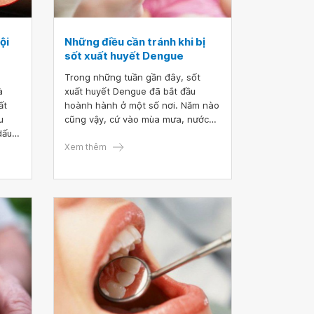
ội
Những điều cần tránh khi bị
sốt xuất huyết Dengue
Trong những tuần gần đây, sốt
à
xuất huyết Dengue đã bắt đầu
ất
hoành hành ở một số nơi. Năm nào
u
cũng vậy, cứ vào mùa mưa, nước
dấu
đọng là dịch bệnh sốt xuất huyết lại
ịch
bùng phát, đe dọa sức khỏe toàn
Xem thêm
dân, đặc biệt là trẻ em.
Tuy
y,
gue