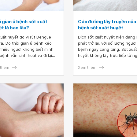
 gian ủ bệnh sốt xuất
Các đường lây truyền của
t là bao lâu?
bệnh sốt xuất huyết
xuất huyết do vi rút Dengue
Dịch sốt xuất huyết hiện đang
ra. Do thời gian ủ bệnh kéo
phát trở lại, với số lượng ngườ
 nhiều người không biết mình
bệnh ngày càng tăng. Sốt xuất
bệnh vẫn sinh hoạt và đi lại
huyết không lây trực tiếp từ n
 thường, vô tình lây truyền vi
sang người qua đường tiếp xú
Dengue từ khu vực này sang
thêm
hô hấp. Khi sống trong vùng d
Xem thêm
vực khác, dễ dẫn đến bùng
có nhiều người mắc bệnh thì k
 dịch trên diện rộng. Vậy thời
năng bị lây nhiễm cao. Để chủ
 ủ bệnh sốt xuất huyết là bao
động phòng tránh bệnh hãy c
 Sốt xuất huyết có nguy hiểm
tìm hiểu bệnh sốt xuất huyết là
g? Cần lưu ý gì khi bị sốt xuất
lây truyền qua những đường n
t?