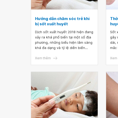
Hướng dẫn chăm sóc trẻ khi
Thời
bị sốt xuất huyết
huyế
Dịch sốt xuất huyết 2018 hiện đang
Sốt 
xảy ra khá phổ biến tại một số địa
gây 
phương, những biểu hiện lâm sàng
dài,
khá đa dạng và tỷ lệ diễn biến
mắc 
nặng cao. Nhằm giúp cho bố mẹ và
bình
người chăm trẻ biết cách chăm sóc
Xem thêm
rút 
Xem 
và phát hiện xử trí kịp thời khi trẻ
khu 
bị bệnh sốt xuất huyết, dưới đây là
phát
chỉ dẫn của Giáo sư Tiến sĩ Phạm
gian
Nhật An - Giám đốc Trung tâm Nhi
lâu?
tại bệnh viện Vinmec Times City
khôn
huyế