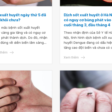
 xuất huyết ngày thứ 5 đã
Dịch sốt xuất huyết ở Hà N
 khỏi chưa?
có nguy cơ bùng phát vào
cuối tháng 3, đầu tháng 4
ệ mắc bệnh sốt xuất huyết
 càng gia tăng và có nguy cơ
Theo nhận định của Sở Y tế H
 phát thành dịch. Do đó, nhận
Nội, tình hình dịch bệnh sốt xu
 đúng về diễn biến lâm sàng
huyết Dengue đang có dấu hiệ
bệnh, đặc biệt là giai đoạn
tăng cao đột biến và chưa có 
 nguy hiểm nhất giúp chúng ta
thêm
hiệu dừng lại. Thông thường, d
a các giải pháp xử trí kịp thời,
sốt xuất huyết bùng phát từ
Xem thêm
chế những biến chứng đáng
khoảng tháng 6 đến tháng 8. 
có thể xảy ra.
nhiên, ngay từ tháng 3 năm na
số ca mắc sốt xuất huyết Den
đã gia tăng nhanh chóng.