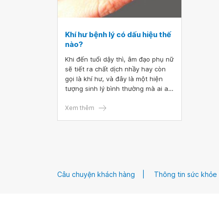
Khí hư bệnh lý có dấu hiệu thế
nào?
Khi đến tuổi dậy thì, âm đạo phụ nữ
sẽ tiết ra chất dịch nhầy hay còn
gọi là khí hư, và đây là một hiện
tượng sinh lý bình thường mà ai ai
cũng trải qua. Tuy nhiên, khí hư
không phải lúc nào cũng bình
Xem thêm
thường mà sẽ có lúc bất thường
khiến chị em lo lắng không biết
mình bị làm sao và phải điều trị như
thế nào?
Câu chuyện khách hàng
Thông tin sức khỏe