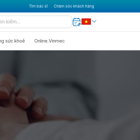
Tìm bác sĩ
Chăm sóc khách hàng
ng sức khoẻ
Online.Vinmec