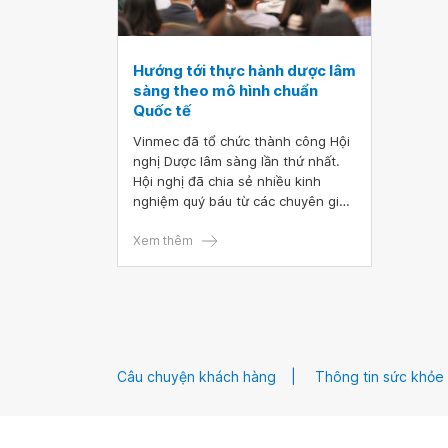
Hướng tới thực hành dược lâm
sàng theo mô hình chuẩn
Quốc tế
Vinmec đã tổ chức thành công Hội
nghị Dược lâm sàng lần thứ nhất.
Hội nghị đã chia sẻ nhiều kinh
nghiệm quý báu từ các chuyên gia
trong và ngoài nước về triển khai
công tác dược lâm sàng, mô hình
Xem thêm
đào tạo dược sĩ lâm sàng cũng như
các hoạt động dược lâm sàng
chuyên khoa.
Câu chuyện khách hàng
Thông tin sức khỏe