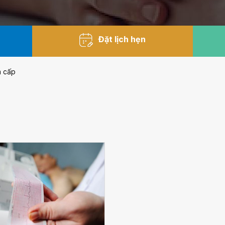
Đặt lịch hẹn
m cấp