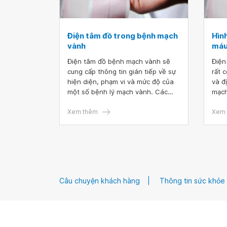
Điện tâm đồ trong bệnh mạch
Hình
vành
máu
Điện tâm đồ bệnh mạch vành sẽ
Điện
cung cấp thông tin gián tiếp về sự
rất 
hiện diện, phạm vi và mức độ của
và đ
một số bệnh lý mạch vành. Các
mạch
nghiên cứu gần đây đã phân tích
cơ t
được sự thay đổi của đoạn ST cung
Xem thêm
đóng
Xem 
cấp thông tin hữu ích trong hội
trìn
chứng vành cấp nhồi máu cơ tim.
triể
tron
lên.
Câu chuyện khách hàng
Thông tin sức khỏe