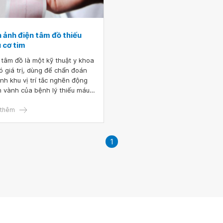
 ảnh điện tâm đồ thiếu
 cơ tim
 tâm đồ là một kỹ thuật y khoa
có giá trị, dùng để chẩn đoán
ịnh khu vị trí tắc nghẽn động
 vành của bệnh lý thiếu máu
im. Mặt khác, điện tâm đồ cũng
 vai trò quan trọng trong quá
thêm
h theo dõi và đánh giá tiến
n của việc tái thông mạch vành
g nhồi máu cơ tim có ST chênh
1