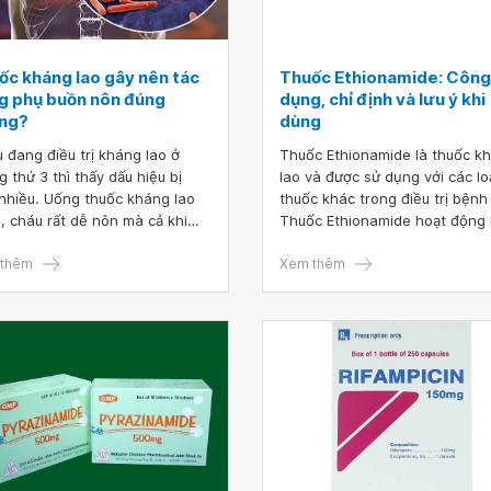
ốc kháng lao gây nên tác
Thuốc Ethionamide: Công
g phụ buồn nôn đúng
dụng, chỉ định và lưu ý khi
ng?
dùng
 đang điều trị kháng lao ở
Thuốc Ethionamide là thuốc k
g thứ 3 thì thấy dấu hiệu bị
lao và được sử dụng với các lo
nhiều. Uống thuốc kháng lao
thuốc khác trong điều trị bệnh 
, cháu rất dễ nôn mà cả khi
Thuốc Ethionamide hoạt động
g uống cũng cảm thấy buồn
cách ngăn chặn sự phát triển 
sau khi ăn. Bác sĩ có lời khuyên
thêm
vi khuẩn, có tác dụng điều trị 
Xem thêm
iúp tình trạng này của cháu
bệnh nhiễm trùng do vi khuẩn 
ên giảm không ạ? Thuốc kháng
không có tác dụng điều trị các
gây tác dụng phụ buồn nôn
bệnh nhiễm trùng do virus.
 không ạ?