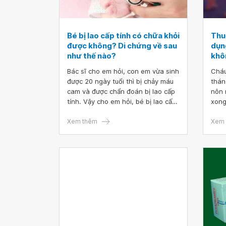
Bé bị lao cấp tính có chữa khỏi
Thu
được không? Di chứng về sau
dụn
như thế nào?
khô
Bác sĩ cho em hỏi, con em vừa sinh
Cháu
được 20 ngày tuổi thì bị chảy máu
thán
cam và được chẩn đoán bị lao cấp
nôn 
tính. Vậy cho em hỏi, bé bị lao cấp
xong
tính có chữa khỏi được không? Di
khôn
chứng về sau như thế nào?
Xem thêm
nôn 
Xem 
gì g
thuy
lao 
đúng