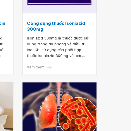
cin
Công dụng thuốc Isoniazid
300mg
ng
Isoniazid 300mg là thuốc được sử
rị
dụng trong dự phòng và điều trị
số
lao. Khi sử dụng cần phối hợp
o
thuốc Isoniazid 300mg với các
âm
thuốc điều trị lao khác, tuyệt đối
ử
không được dùng đơn độc để đề
Xem thêm
ần
phòng kháng thuốc.
dẫn
rị