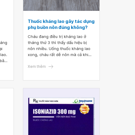
Thuốc kháng lao gây tác dụng
phụ buồn nôn đúng không?
Cháu đang điều trị kháng lao ở
háng
tháng thứ 3 thì thấy dấu hiệu bị
ại
nôn nhiều. Uống thuốc kháng lao
lao.
xong, cháu rất dễ nôn mà cả khi
 bằng
không uống cũng cảm thấy buồn
của
nôn sau khi ăn. Bác sĩ có lời khuyên
Xem thêm
các
gì giúp tình trạng này của cháu
và
thuyên giảm không . Thuốc kháng
lao gây tác dụng phụ buồn nôn
đúng không