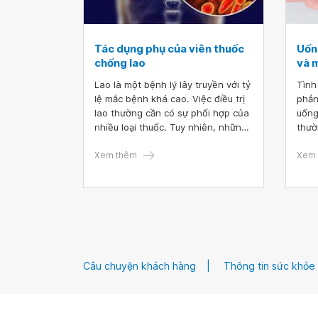
Tác dụng phụ của viên thuốc
Uống
chống lao
và 
Lao là một bệnh lý lây truyền với tỷ
Tình
lệ mắc bệnh khá cao. Việc điều trị
phản
lao thường cần có sự phối hợp của
uống
nhiều loại thuốc. Tuy nhiên, những
thườ
viên thuốc chống lao có thể gây ra
lao.
những tác dụng không mong
Xem thêm
nhau
Xem 
muốn.
phù 
Câu chuyện khách hàng
Thông tin sức khỏe