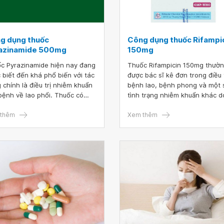
g dụng thuốc
Công dụng thuốc Rifampi
azinamide 500mg
150mg
c Pyrazinamide hiện nay đang
Thuốc Rifampicin 150mg thườ
 biết đến khá phổ biến với tác
được bác sĩ kê đơn trong điều t
 chính là điều trị nhiễm khuẩn
bệnh lao, bệnh phong và một 
bệnh về lao phổi. Thuốc có
tình trạng nhiễm khuẩn khác d
rộng rãi ở tất cả những hiệu
chủng Gram dương và Gram 
c trên toàn quốc với dạng
thêm
gây ra. Trong suốt quá trình s
Xem thêm
zinamide 500mg và
dụng Rifampicin, bệnh nhân c
zinamide 400mg.
tuân thủ chặt chẽ mọi hướng 
về liều lượng và thời gian điều t
mà bác sĩ đã chỉ định.