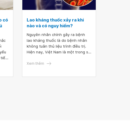
o có
Lao kháng thuốc xảy ra khi
ú
nào và có nguy hiểm?
Nguyên nhân chính gây ra bệnh
mắc
lao kháng thuốc là do bệnh nhân
i
không tuân thủ liệu trình điều trị.
 yếu
Hiện nay, Việt Nam là một trong số
tiết
30 nước có gánh nặng bệnh lao
n, hệ
kháng thuốc cao trên thế giới. Mặc
Xem thêm
ai
dù công tác phòng chống lao nói
hữa
chung và bệnh lao kháng thuốc đã
hông?
có một số thành tựu đáng kể
nhưng bệnh lao kháng thuốc vẫn là
vấn đề đáng quan tâm của toàn
cầu.