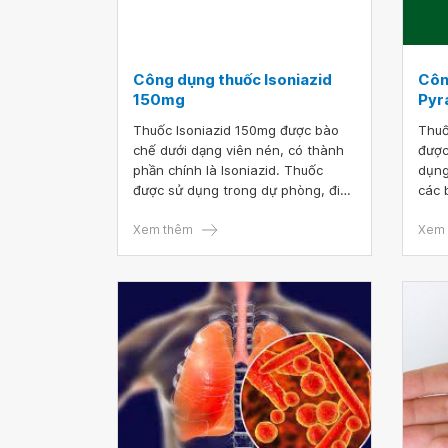
Công dụng thuốc Isoniazid
Côn
150mg
Pyr
Thuốc Isoniazid 150mg được bào
Thuố
chế dưới dạng viên nén, có thành
được
phần chính là Isoniazid. Thuốc
dụng
được sử dụng trong dự phòng, điều
các 
trị bệnh lao phổi, lao ngoài phổi.
mặt 
Xem thêm
thuố
Xem 
Pyra
Pyra