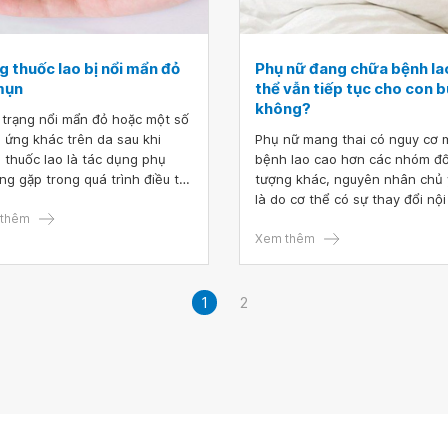
 thuốc lao bị nổi mẩn đỏ
Phụ nữ đang chữa bệnh la
mụn
thể vẫn tiếp tục cho con b
không?
 trạng nổi mẩn đỏ hoặc một số
 ứng khác trên da sau khi
Phụ nữ mang thai có nguy cơ 
 thuốc lao là tác dụng phụ
bệnh lao cao hơn các nhóm đố
ng gặp trong quá trình điều trị
tượng khác, nguyên nhân chủ
 Tùy vào mức độ phản ứng khác
là do cơ thể có sự thay đổi nội 
 mà sẽ có những cách xử lý
thêm
tố như oestrogen, progestero
hợp.
miễn dịch suy giảm. Điều mà th
Xem thêm
phụ bị lao quan tâm là đang c
bệnh lao có thể cho con bú k
1
2