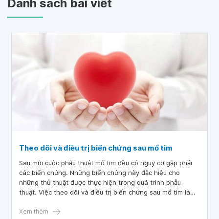
Danh sách bài viết
Theo dõi và điều trị biến chứng sau mổ tim
Sau mỗi cuộc phẫu thuật mổ tim đều có nguy cơ gặp phải
các biến chứng. Những biến chứng này đặc hiệu cho
những thủ thuật được thực hiện trong quá trình phẫu
thuật. Việc theo dõi và điều trị biến chứng sau mổ tim là
rất cần thiết và quan trọng để đảm bảo quá trình hồi phục
sức khỏe của bệnh nhân sau mổ tim.
Xem thêm