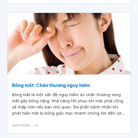
Bỏng mắt: Chấn thương nguy hiểm
Bỏng mắt là một vấn đề nguy hiểm do chấn thương vùng
mắt gây bỏng nặng. Khả năng hồi phục khi mắc phải cũng
sẽ thấp hơn nếu bạn chủ quan. Đa phần bệnh nhân khi
phát hiện mắt bị bỏng giác mạc nhanh chóng tìm đến cơ
sở y tế uy tín chữa trị sẽ giảm thiểu được biến chứng cũng
như giúp khả năng hồi phục tăng lên.
Xem thêm