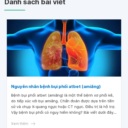
Danh sách bài viết
Nguyên nhân bệnh bụi phổi atbet (amiăng)
Bệnh bụi phổi atbet (amiăng) là một thể bệnh xơ phổi kẽ,
do tiếp xúc với bụi amiăng. Chẩn đoán được dựa trên tiền
sử và chụp X-quang ngực hoặc CT ngực. Điều trị là hỗ trợ.
Vậy bệnh bụi phổi có nguy hiểm không? Bài viết dưới đây
sẽ cho bạn thông tin về bệnh này.
Xem thêm