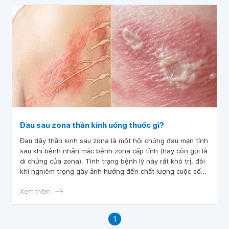
Đau sau zona thần kinh uống thuốc gì?
Đau dây thần kinh sau zona là một hội chứng đau mạn tính
sau khi bệnh nhân mắc bệnh zona cấp tính (hay còn gọi là
di chứng của zona). Tình trạng bệnh lý này rất khó trị, đôi
khi nghiêm trọng gây ảnh hưởng đến chất lượng cuộc sống
của bệnh nhân. Vậy đau sau zona thần kinh nên uống
thuốc gì?
Xem thêm
1