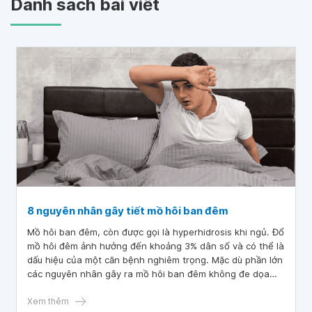
Danh sách bài viết
8 nguyên nhân gây tiết mồ hôi ban đêm
Mồ hôi ban đêm, còn được gọi là hyperhidrosis khi ngủ. Đổ
mồ hôi đêm ảnh hưởng đến khoảng 3% dân số và có thể là
dấu hiệu của một căn bệnh nghiêm trọng. Mặc dù phần lớn
các nguyên nhân gây ra mồ hôi ban đêm không đe dọa
đến tính mạng nhưng cần có sự tư vấn từ bác sĩ chuyên
khoa để xác định nguyên nhân cơ bản. Trong bài viết này
Xem thêm