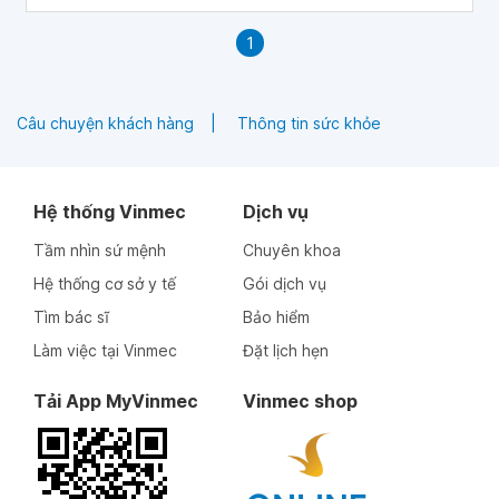
sẽ cung cấp thông tin về 8 nguyên nhân cơ bản gây tiết
mồ hôi ban đêm thường gặp.
1
Câu chuyện khách hàng
Thông tin sức khỏe
Hệ thống Vinmec
Dịch vụ
Tầm nhìn sứ mệnh
Chuyên khoa
Hệ thống cơ sở y tế
Gói dịch vụ
Tìm bác sĩ
Bảo hiểm
Làm việc tại Vinmec
Đặt lịch hẹn
Tải App MyVinmec
Vinmec shop