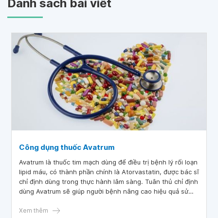
Danh sách bài viết
Công dụng thuốc Avatrum
Avatrum là thuốc tim mạch dùng để điều trị bệnh lý rối loạn
lipid máu, có thành phần chính là Atorvastatin, được bác sĩ
chỉ định dùng trong thực hành lâm sàng. Tuân thủ chỉ định
dùng Avatrum sẽ giúp người bệnh nâng cao hiệu quả sử
dụng thuốc và tránh được những tác dụng phụ không
mong muốn.
Xem thêm