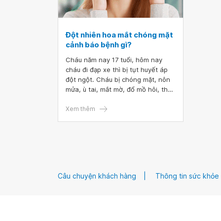
Đột nhiên hoa mắt chóng mặt
cảnh báo bệnh gì?
Cháu năm nay 17 tuổi, hôm nay
cháu đi đạp xe thì bị tụt huyết áp
đột ngột. Cháu bị chóng mặt, nôn
mửa, ù tai, mắt mờ, đổ mồ hôi, thở
gấp, đầu và vùng vai trên hơi đau.
Mọi khi cháu đi đạp xe cũng ở
Xem thêm
cường độ vậy thì bình thường
nhưng tự dưng hôm nay cháu bị
vậy nên cháu cảm thấy hơi lo. Bác
sĩ cho cháu hỏi đột nhiên hoa mắt
chóng mặt cảnh báo bệnh gì? Bác
sĩ cho cháu lời khuyên được không
Câu chuyện khách hàng
Thông tin sức khỏe
ạ? Cháu cảm ơn bác sĩ ạ.