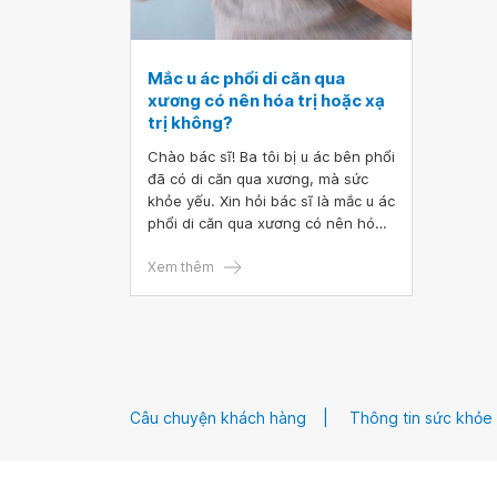
Mắc u ác phổi di căn qua
xương có nên hóa trị hoặc xạ
trị không?
Chào bác sĩ! Ba tôi bị u ác bên phổi
đã có di căn qua xương, mà sức
khỏe yếu. Xin hỏi bác sĩ là mắc u ác
phổi di căn qua xương có nên hóa
trị hoặc xạ trị không? Xin cảm ơn
bác sĩ.
Xem thêm
Câu chuyện khách hàng
Thông tin sức khỏe