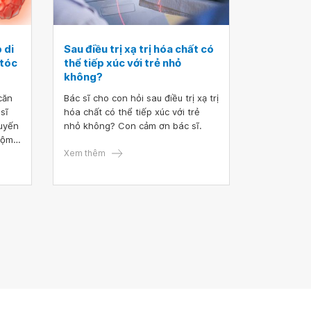
 di
Sau điều trị xạ trị hóa chất có
 tóc
thể tiếp xúc với trẻ nhỏ
không?
căn
Bác sĩ cho con hỏi sau điều trị xạ trị
sĩ
hóa chất có thể tiếp xúc với trẻ
tuyến
nhỏ không? Con cảm ơn bác sĩ.
uộm
o
Xem thêm
n
bác