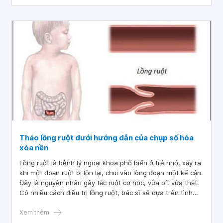
Tháo lồng ruột dưới hướng dẫn của chụp số hóa
xóa nền
Lồng ruột là bệnh lý ngoại khoa phổ biến ở trẻ nhỏ, xảy ra
khi một đoạn ruột bị lộn lại, chui vào lòng đoạn ruột kế cận.
Đây là nguyên nhân gây tắc ruột cơ học, vừa bít vừa thắt.
Có nhiều cách điều trị lồng ruột, bác sĩ sẽ dựa trên tình
hình và điều kiện sức khỏe của bệnh nhi mà lựa chọn.
Xem thêm