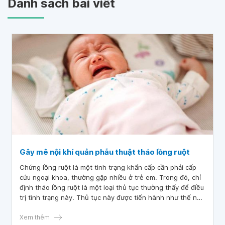
Danh sách bài viết
Gây mê nội khí quản phẫu thuật tháo lồng ruột
Chứng lồng ruột là một tình trạng khẩn cấp cần phải cấp
cứu ngoại khoa, thường gặp nhiều ở trẻ em. Trong đó, chỉ
định tháo lồng ruột là một loại thủ tục thường thấy để điều
trị tình trạng này. Thủ tục này được tiến hành như thế nào
và quá trình gây mê để tháo lồng ruột có gây khó chịu cho
trẻ em hay không?
Xem thêm