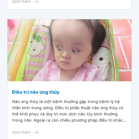
Xem thêm
Điều trị não úng thủy
Não úng thủy là một bệnh thường gặp trong bệnh lý hệ
thần kinh trung ương. Điều trị phẫu thuật não úng thủy có
thể khôi phục và duy trì mức dịch não tủy bình thường
trong não. Ngoài ra còn nhiều phương pháp điều trị khác
nhau cũng được sử dụng để kiểm soát các triệu chứng
hoặc suy giảm chức năng do tràn dịch não.
Xem thêm