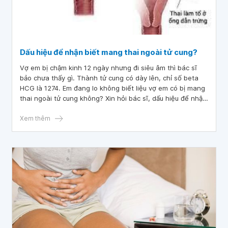
Dấu hiệu để nhận biết mang thai ngoài tử cung?
Vợ em bị chậm kinh 12 ngày nhưng đi siêu âm thì bác sĩ
bảo chưa thấy gì. Thành tử cung có dày lên, chỉ số beta
HCG là 1274. Em đang lo không biết liệu vợ em có bị mang
thai ngoài tử cung không? Xin hỏi bác sĩ, dấu hiệu để nhận
biết mang thai ngoài tử cung như nào? Nhờ bác sĩ tư vấn
ạ!
Xem thêm