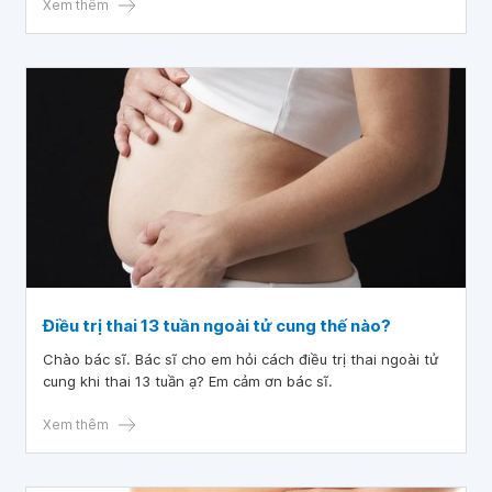
của em như thế nào vậy bác sĩ.
Xem thêm
Điều trị thai 13 tuần ngoài tử cung thế nào?
Chào bác sĩ. Bác sĩ cho em hỏi cách điều trị thai ngoài tử
cung khi thai 13 tuần ạ? Em cảm ơn bác sĩ.
Xem thêm