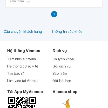
nào điều trị thủng màng nhĩ cho bé 23 tháng tuổi không
Xem thêm
ạ? Gia đình em đang rất lo lắng, cảm ơn bác sĩ!
1
Câu chuyện khách hàng
Thông tin sức khỏe
Hệ thống Vinmec
Dịch vụ
Tầm nhìn sứ mệnh
Chuyên khoa
Hệ thống cơ sở y tế
Gói dịch vụ
Tìm bác sĩ
Bảo hiểm
Làm việc tại Vinmec
Đặt lịch hẹn
Tải App MyVinmec
Vinmec shop