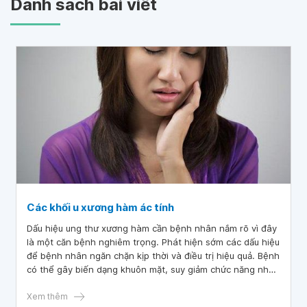
Danh sách bài viết
Các khối u xương hàm ác tính
Dấu hiệu ung thư xương hàm cần bệnh nhân nắm rõ vì đây
là một căn bệnh nghiêm trọng. Phát hiện sớm các dấu hiệu
để bệnh nhân ngăn chặn kịp thời và điều trị hiệu quả. Bệnh
có thể gây biến dạng khuôn mặt, suy giảm chức năng nhai
và thậm chí có thể gây tử vong. Đọc bài viết dưới đây để
biết thêm thông tin về căn bệnh này.
Xem thêm