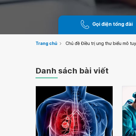
Gọi điện tổng đài
Trang chủ
Chủ đề Điều trị ung thư biểu mô tu
Danh sách bài viết