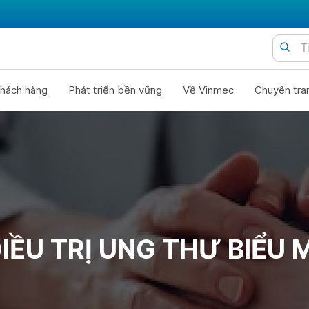
hách hàng
Phát triển bền vững
Về Vinmec
Chuyên tra
IỀU TRỊ UNG THƯ BIỂU