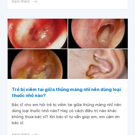
hôm trước (có mủ và sưng tấy trong tai), nhập viện điều trị
Xem thêm
nhưng vẫn sốt cao 39 - 40 độ, uống thuốc hạ sốt tầm 6 - 7
tiếng lại sốt lại, tình trạng sốt cao liên tục đã 7 ngày. Bác
sĩ cho em hỏi trẻ viêm phế quản phổi kèm viêm tai giữa có
mủ, sốt cao liên tục có sao không ạ? Cảm ơn bác sĩ tư
vấn.
Trẻ bị viêm tai giữa thủng màng nhĩ nên dùng loại
thuốc nhỏ nào?
Bác sĩ cho em hỏi trẻ bị viêm tai giữa thủng màng nhĩ nên
dùng loại thuốc nhỏ nào? Hay có cách điều trị nào khác
không thưa bác sĩ? Xin bác sĩ tư vấn giúp em, em cảm ơn
bác sĩ.
Xem thêm