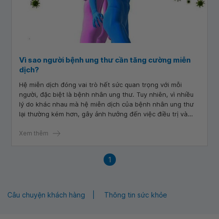
Vì sao người bệnh ung thư cần tăng cường miễn
dịch?
Hệ miễn dịch đóng vai trò hết sức quan trọng với mỗi
người, đặc biệt là bệnh nhân ung thư. Tuy nhiên, vì nhiều
lý do khác nhau mà hệ miễn dịch của bệnh nhân ung thư
lại thường kém hơn, gây ảnh hưởng đến việc điều trị và
chất lượng cuộc sống. Bài viết sẽ giải thích lý do vì sao
người bệnh ung thư cần tăng cường miễn dịch.
Xem thêm
1
Câu chuyện khách hàng
Thông tin sức khỏe