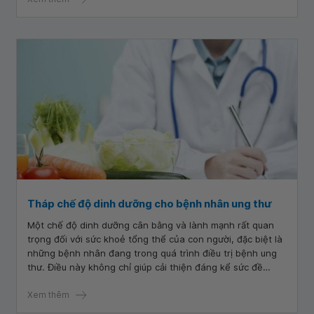
Tháp chế độ dinh dưỡng cho bệnh nhân ung thư
Một chế độ dinh dưỡng cân bằng và lành mạnh rất quan
trọng đối với sức khoẻ tổng thể của con người, đặc biệt là
những bệnh nhân đang trong quá trình điều trị bệnh ung
thư. Điều này không chỉ giúp cải thiện đáng kể sức đề
kháng cho người bệnh mà còn góp phần nâng cao hiệu
quả điều trị.
Xem thêm