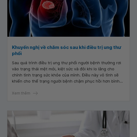
Khuyến nghị về chăm sóc sau khi điều trị ung thư
phổi
Sau quá trình điều trị ung thư phổi người bệnh thường rơi
vào trạng thái mệt mỏi, kiệt sức và đôi khi lo lắng cho
chính tình trạng sức khỏe của mình. Điều này vô tình sẽ
khiến cho thể trạng người bệnh chậm phục hồi hơn bình
thường. Vậy nên chăm sóc bệnh nhân ung thư phổi thế
nào?
Xem thêm