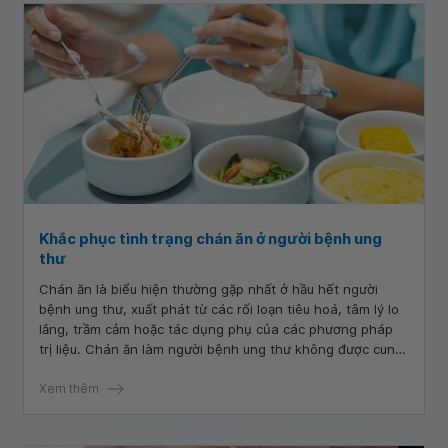
Khắc phục tình trạng chán ăn ở người bệnh ung
thư
Chán ăn là biểu hiện thường gặp nhất ở hầu hết người
bệnh ung thư, xuất phát từ các rối loạn tiêu hoá, tâm lý lo
lắng, trầm cảm hoặc tác dụng phụ của các phương pháp
trị liệu. Chán ăn làm người bệnh ung thư không được cung
cấp đủ dinh dưỡng trong quá trình điều trị, làm giảm đáp
ứng với điều trị và dễ bị tác dụng phụ của hoá, xạ trị.
Xem thêm