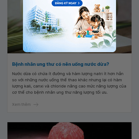
Bệnh nhân ung thư có nên uống nước dừa?
Nước dừa có chứa ít đường và hàm lượng natri ít hơn hẳn
so với những nước uống thể thao khác nhưng lại có hàm
lượng kali, canxi và chloride nâng cao mức năng lượng của
cơ thể cho bệnh nhân ung thư năng lượng tối ưu.
Xem thêm