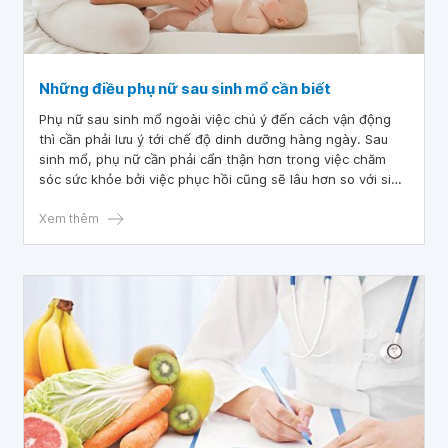
Những điều phụ nữ sau sinh mổ cần biết
Phụ nữ sau sinh mổ ngoài việc chú ý đến cách vận động
thì cần phải lưu ý tới chế độ dinh dưỡng hàng ngày. Sau
sinh mổ, phụ nữ cần phải cẩn thận hơn trong việc chăm
sóc sức khỏe bởi việc phục hồi cũng sẽ lâu hơn so với sinh
thường. Đồng thời, người thân cũng nên động viên, khích
lệ tinh thần luôn được thoải mái và vui vẻ.
Xem thêm