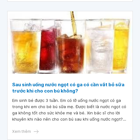
Sau sinh uống nước ngọt có ga có cần vắt bỏ sữa
trước khi cho con bú không?
Em sinh bé được 3 tuần. Em có lỡ uống nước ngọt có ga
trong khi em cho bé bú sữa mẹ. Được biết là nước ngọt có
ga không tốt cho sức khỏe mẹ và bé. Xin bác sĩ cho lời
khuyên khi nào nên cho con bú sau khi uống nước ngọt?
Sau sinh uống nước ngọt có ga có cần vắt bỏ sữa trước khi
cho con bú không?
Xem thêm