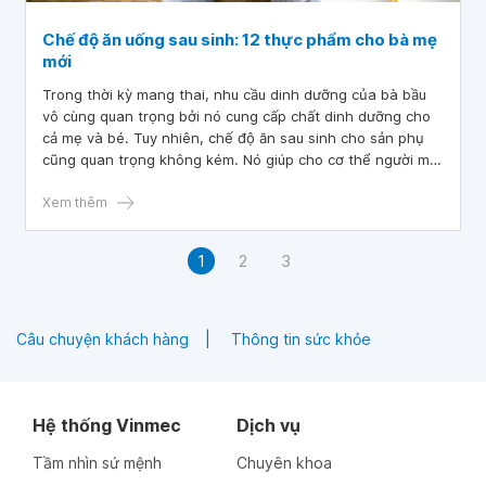
Chế độ ăn uống sau sinh: 12 thực phẩm cho bà mẹ
mới
Trong thời kỳ mang thai, nhu cầu dinh dưỡng của bà bầu
vô cùng quan trọng bởi nó cung cấp chất dinh dưỡng cho
cả mẹ và bé. Tuy nhiên, chế độ ăn sau sinh cho sản phụ
cũng quan trọng không kém. Nó giúp cho cơ thể người mẹ
nhanh chóng được phục hồi sau quá trình vượt cạn, đồng
thời cung cấp năng lượng và chất dinh dưỡng cần thiết để
Xem thêm
chăm sóc, nuôi dưỡng trẻ.
1
2
3
Câu chuyện khách hàng
Thông tin sức khỏe
Hệ thống Vinmec
Dịch vụ
Tầm nhìn sứ mệnh
Chuyên khoa