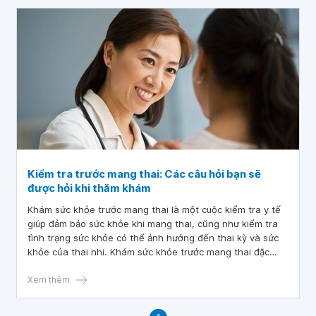
đối tác của bạn cũng nên có một chế độ ăn uống lành
mạnh vì điều này hỗ trợ tinh trùng khỏe mạnh. Vậy để có
thể giúp bạn dễ mang thai, đâu là những thực phẩm và
chất dinh dưỡng bạn cần nhất cho bạn? Và ăn như thế
nào?
Kiểm tra trước mang thai: Các câu hỏi bạn sẽ
được hỏi khi thăm khám
Khám sức khỏe trước mang thai là một cuộc kiểm tra y tế
giúp đảm bảo sức khỏe khi mang thai, cũng như kiểm tra
tình trạng sức khỏe có thể ảnh hưởng đến thai kỳ và sức
khỏe của thai nhi. Khám sức khỏe trước mang thai đặc
biệt quan trọng nếu bạn đã từng sinh non, trẻ bị dị tật bẩm
sinh, sẩy thai hoặc thai chết lưu.
Xem thêm