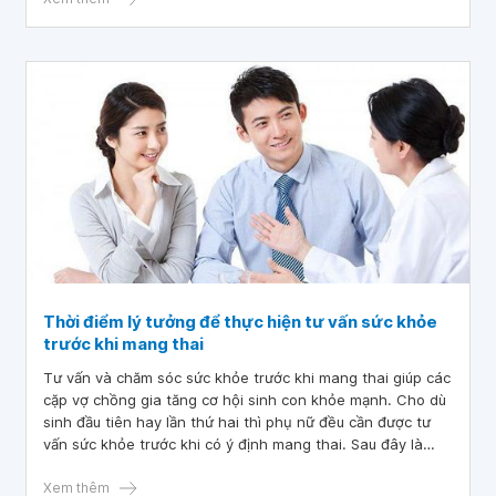
Thời điểm lý tưởng để thực hiện tư vấn sức khỏe
trước khi mang thai
Tư vấn và chăm sóc sức khỏe trước khi mang thai giúp các
cặp vợ chồng gia tăng cơ hội sinh con khỏe mạnh. Cho dù
sinh đầu tiên hay lần thứ hai thì phụ nữ đều cần được tư
vấn sức khỏe trước khi có ý định mang thai. Sau đây là
những bước quan trọng để giúp các sản phụ tương lai sẵn
sàng cho một thai kỳ khỏe mạnh.
Xem thêm