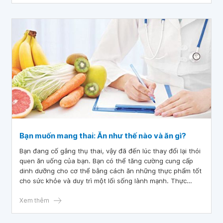
Bạn muốn mang thai: Ăn như thế nào và ăn gì?
Bạn đang cố gắng thụ thai, vậy đã đến lúc thay đổi lại thói
quen ăn uống của bạn. Bạn có thể tăng cường cung cấp
dinh dưỡng cho cơ thể bằng cách ăn những thực phẩm tốt
cho sức khỏe và duy trì một lối sống lành mạnh. Thực
phẩm giàu chất dinh dưỡng, bao gồm trái cây và rau, cá,
hàu, protein thực vật và ngũ cốc nguyên hạt, có thể giúp
Xem thêm
hỗ trợ khả năng sinh sản, một số nghiên cứu cho thấy. Hạn
chế rượu, chất béo chuyển hóa và cafein. Khuyến khích