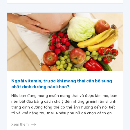
Ngoài vitamin, trước khi mang thai cần bổ sung
chất dinh dưỡng nào khác?
Nếu bạn đang mong muốn mang thai và được làm mẹ, bạn
nên bắt đầu bằng cách chú ý đến những gì mình ăn vì tình
trạng dinh dưỡng tổng thể có thể ảnh hưởng đến nội tiết
tố và khả năng thụ thai. Nhiều phụ nữ đã chọn cách ghi
nhật ký thực phẩm để theo dõi chế độ ăn uống của
mình.Bạn thì sao?
Xem thêm