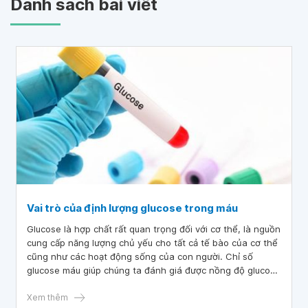
Danh sách bài viết
Vai trò của định lượng glucose trong máu
Glucose là hợp chất rất quan trọng đối với cơ thể, là nguồn
cung cấp năng lượng chủ yếu cho tất cả tế bào của cơ thể
cũng như các hoạt động sống của con người. Chỉ số
glucose máu giúp chúng ta đánh giá được nồng độ glucose
trong máu, từ đó làm cơ sở chẩn đoán, theo dõi điều trị
bệnh lý đái tháo đường.
Xem thêm