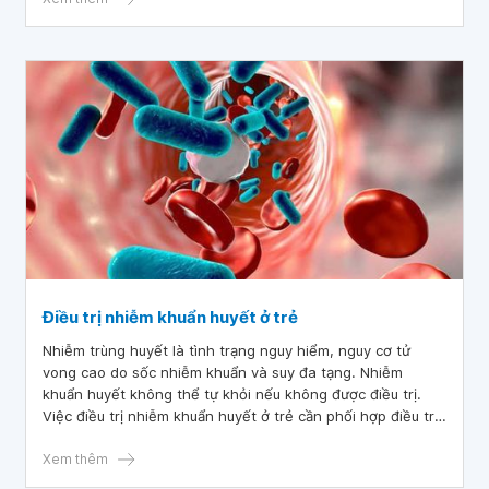
Điều trị nhiễm khuẩn huyết ở trẻ
Nhiễm trùng huyết là tình trạng nguy hiểm, nguy cơ tử
vong cao do sốc nhiễm khuẩn và suy đa tạng. Nhiễm
khuẩn huyết không thể tự khỏi nếu không được điều trị.
Việc điều trị nhiễm khuẩn huyết ở trẻ cần phối hợp điều trị
nguyên nhân và những biến chứng để hạn chế tối đa rui ro
về sức khỏe cho trẻ.
Xem thêm