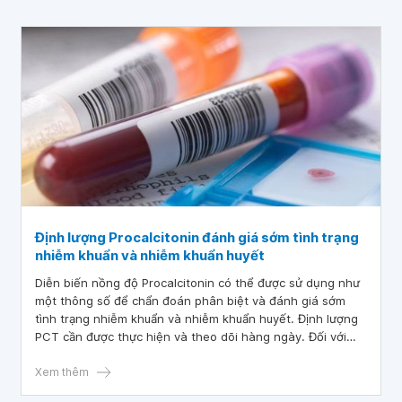
Định lượng Procalcitonin đánh giá sớm tình trạng
nhiễm khuẩn và nhiễm khuẩn huyết
Diễn biến nồng độ Procalcitonin có thể được sử dụng như
một thông số để chẩn đoán phân biệt và đánh giá sớm
tình trạng nhiễm khuẩn và nhiễm khuẩn huyết. Định lượng
PCT cần được thực hiện và theo dõi hàng ngày. Đối với
những trường hợp đặc biệt cần định lượng trong những
khoảng thời gian ngắn từ 8 đến 12 giờ.
Xem thêm