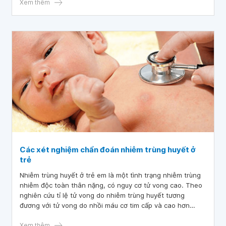
Xem thêm
Các xét nghiệm chẩn đoán nhiễm trùng huyết ở
trẻ
Nhiễm trùng huyết ở trẻ em là một tình trạng nhiễm trùng
nhiễm độc toàn thân nặng, có nguy cơ tử vong cao. Theo
nghiên cứu tỉ lệ tử vong do nhiễm trùng huyết tương
đương với tử vong do nhồi máu cơ tim cấp và cao hơn
nhiều so với AIDS và ung thư vú. Việc chẩn đoán nhanh và
chính xác bệnh giúp giảm nguy cơ tử vong cho trẻ.
Xem thêm