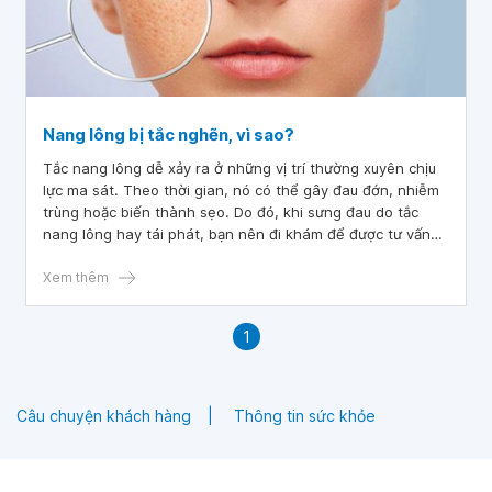
Nang lông bị tắc nghẽn, vì sao?
Tắc nang lông dễ xảy ra ở những vị trí thường xuyên chịu
lực ma sát. Theo thời gian, nó có thể gây đau đớn, nhiễm
trùng hoặc biến thành sẹo. Do đó, khi sưng đau do tắc
nang lông hay tái phát, bạn nên đi khám để được tư vấn
các biện pháp điều trị phù hợp để giúp làn da trông khỏe
mạnh và săn chắc hơn.
Xem thêm
1
Câu chuyện khách hàng
Thông tin sức khỏe