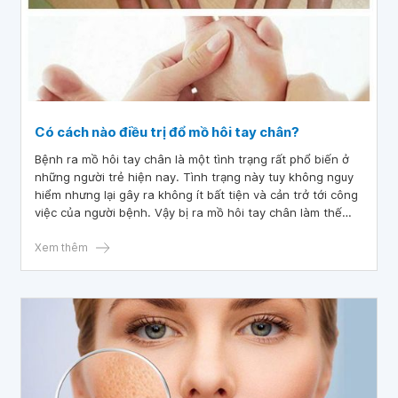
Có cách nào điều trị đổ mồ hôi tay chân?
Bệnh ra mồ hôi tay chân là một tình trạng rất phổ biến ở
những người trẻ hiện nay. Tình trạng này tuy không nguy
hiểm nhưng lại gây ra không ít bất tiện và cản trở tới công
việc của người bệnh. Vậy bị ra mồ hôi tay chân làm thế
nào? Có cách trị mồ hôi tay chân dứt điểm không? Cùng
tìm hiểu qua bài viết sau đây nhé!
Xem thêm