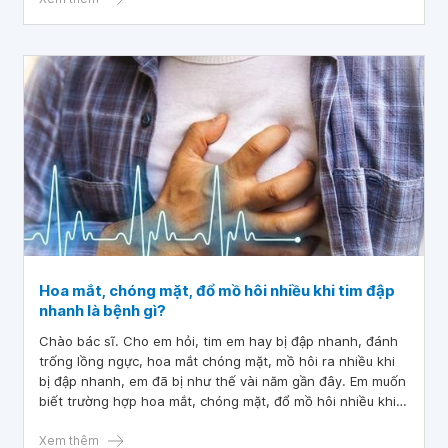
Hoa mắt, chóng mặt, đổ mồ hôi nhiều khi tim đập
nhanh là bệnh gì?
Chào bác sĩ. Cho em hỏi, tim em hay bị đập nhanh, đánh
trống lồng ngực, hoa mắt chóng mặt, mồ hôi ra nhiều khi
bị đập nhanh, em đã bị như thế vài năm gần đây. Em muốn
biết trường hợp hoa mắt, chóng mặt, đổ mồ hôi nhiều khi
tim đập nhanh do bệnh gì ạ?
Xem thêm