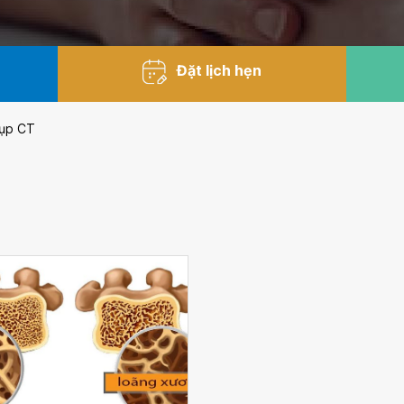
Đặt lịch hẹn
hụp CT