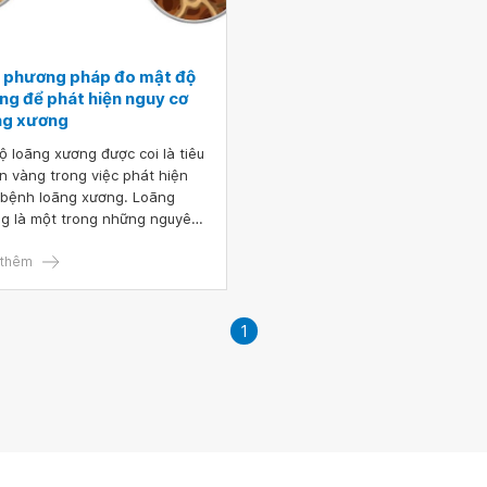
 phương pháp đo mật độ
ng để phát hiện nguy cơ
ng xương
ộ loãng xương được coi là tiêu
n vàng trong việc phát hiện
bệnh loãng xương. Loãng
g là một trong những nguyên
 dẫn đến xương dễ gãy. Vì
 việc đo mật độ xương cần
thêm
 thực hiện sớm để ngăn ngừa
rủi ro ảnh hưởng đến xương.
viết dưới đây sẽ cung cấp
1
g tin chi tiết về các phương
 đo độ loãng xương và đọc
quả đúng cách.