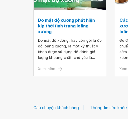
Đo mật độ xương phát hiện
Các
kịp thời tình trạng loãng
xươ
xương
loã
Đo mật độ xương, hay còn gọi là đo
Đo đ
độ loãng xương, là một kỹ thuật y
chuẩ
khoa được sử dụng để đánh giá
sớm 
lượng khoáng chất, chủ yếu là
xươn
canxi, có trong xương. Mục tiêu
nhân
chính của việc đo độ loãng xương
Xem thêm
thế,
Xem 
là phát hiện sớm tình trạng loãng
được
xương, một căn bệnh khiến xương
các 
trở nên giòn và dễ gãy. Hãy cùng
Bài 
tìm hiểu chi tiết về kỹ thuật này
thôn
trong bài viết sau!
pháp
kết 
Câu chuyện khách hàng
Thông tin sức khỏe