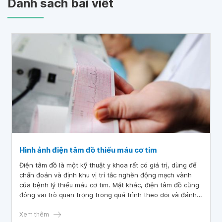
Danh sách bài viết
Hình ảnh điện tâm đồ thiếu máu cơ tim
Điện tâm đồ là một kỹ thuật y khoa rất có giá trị, dùng để
chẩn đoán và định khu vị trí tắc nghẽn động mạch vành
của bệnh lý thiếu máu cơ tim. Mặt khác, điện tâm đồ cũng
đóng vai trò quan trọng trong quá trình theo dõi và đánh
giá tiến triển của việc tái thông mạch vành trong nhồi máu
cơ tim có ST chênh lên.
Xem thêm