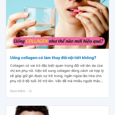
Uống collagen có làm thay đổi nội tiết không?
Collagen có vai trò đặc biệt quan trọng đối với làn da của
chị em phụ nữ. Việc bổ sung collagen đúng cách và hợp lý
sẽ giúp giữ gìn được sự trẻ trung, ngăn ngừa lão hóa cho
phụ nữ ở độ tuổi 35 trở lên. Vấn đề mà nhiều người thắc
mắc hiện nay là liệu “uống collagen có làm thay đổi nội tiết
không?”.
Xem thêm