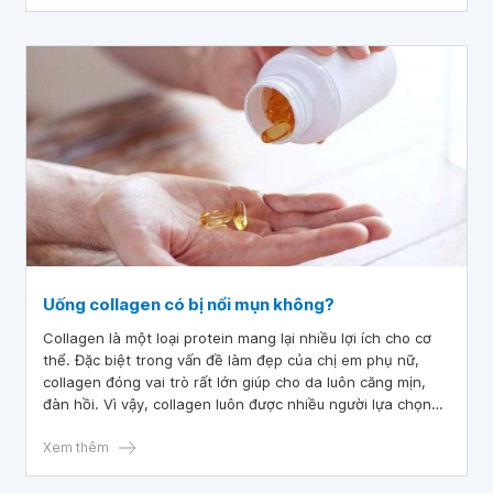
nhang ở mặt.
Uống collagen có bị nổi mụn không?
Collagen là một loại protein mang lại nhiều lợi ích cho cơ
thể. Đặc biệt trong vấn đề làm đẹp của chị em phụ nữ,
collagen đóng vai trò rất lớn giúp cho da luôn căng mịn,
đàn hồi. Vì vậy, collagen luôn được nhiều người lựa chọn
bằng các loại thực phẩm bổ sung. Tuy nhiên, nhiều người
vẫn băn khoăn uống collagen có bị nổi mụn không?
Xem thêm