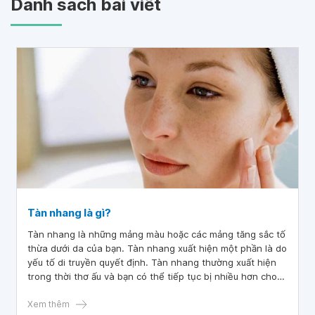
Danh sách bài viết
Tàn nhang là gì?
Tàn nhang là những mảng màu hoặc các mảng tăng sắc tố
thừa dưới da của bạn. Tàn nhang xuất hiện một phần là do
yếu tố di truyền quyết định. Tàn nhang thường xuất hiện
trong thời thơ ấu và bạn có thể tiếp tục bị nhiều hơn cho
đến khi bạn 20 tuổi. Những người có làn da trắng hoặc tóc
đỏ có nhiều khả năng có nhiều tàn nhang, đặc biệt tàn
Xem thêm